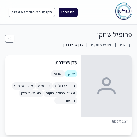
התחברו
הקימו פרופיל ללא עלות
פרופיל שחקן
דף הבית
|
חיפוש שחקנים
|
עדן שניידרמן
עדן שניידרמן
שחקן
ישראל
גובה: 172 ס״מ
גוף: מלא
שיער: אדמוני
עיניים: כחולות ירוקות
סוג שיער: חלק
גוון עור: בהיר
ייצוג סוכנות