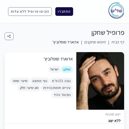
התחברו
הקימו פרופיל ללא עלות
פרופיל שחקן
דף הבית
|
חיפוש שחקנים
|
אדוארד סוסלוביץ'
אדוארד סוסלוביץ'
שחקן
ישראל
גובה: 172 ס״מ
גוף: ממוצע
שיער: שחור
עיניים: חומות בהירות
סוג שיער: חלק
גוון עור: בהיר
ייצוג סוכנות
ללא יצוג