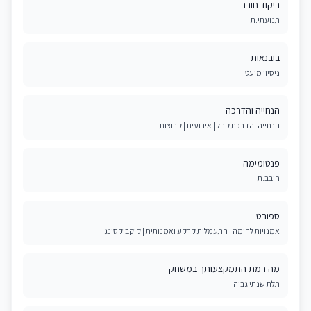
ריקוד חובב
תנועתי.ת
בובנאות
ניסיון מועט
הנחייה והדרכה
הנחייה והדרכת קהל | אירועים | קבוצות
פנטומימה
חובב.ת
ספורט
אמנויות לחימה | התעמלות קרקע ואמנותית | קיקבוקסינג
מה רמת התמקצעותך במשחק
תלת שנתי גבוה