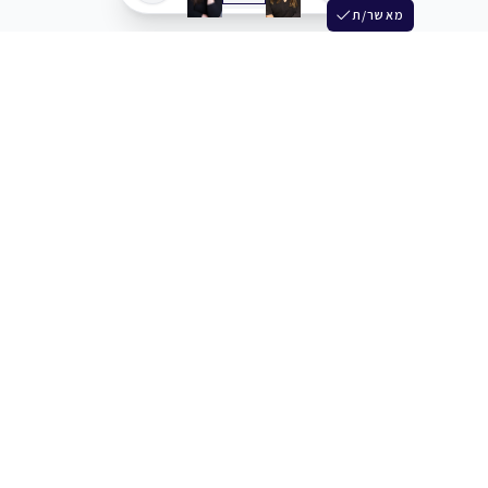
מאשר/ת
שלש
מחברים בין שחקנים סוכנים מלהקים ויוצרים
+972 54 3314242
תמיכה
תמחור
מרכז העזרה