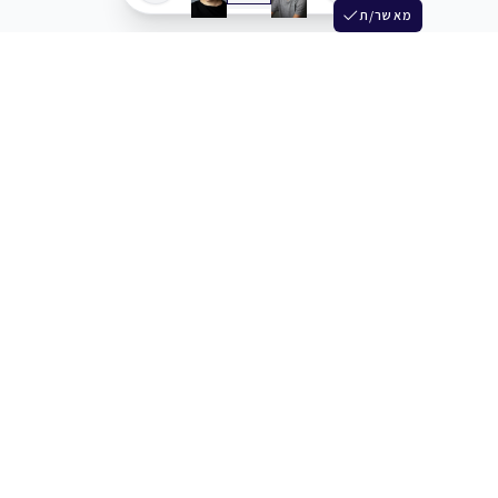
מאשר/ת
שלש
מחברים בין שחקנים סוכנים מלהקים ויוצרים
+972 54 3314242
תמיכה
תמחור
מרכז העזרה