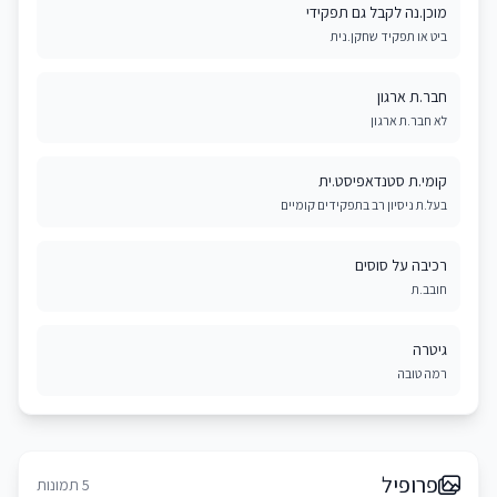
מוכן.נה לקבל גם תפקידי
ביט או תפקיד שחקן.נית
חבר.ת ארגון
לא חבר.ת ארגון
קומי.ת סטנדאפיסט.ית
בעל.ת ניסיון רב בתפקידים קומיים
רכיבה על סוסים
חובב.ת
גיטרה
רמה טובה
פרופיל
5 תמונות