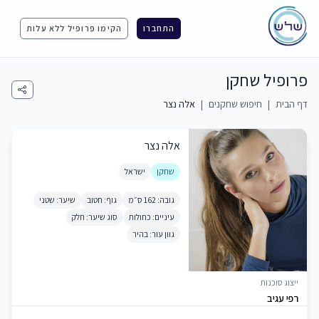
התחברו
הקימו פרופיל ללא עלות
פרופיל שחקן
דף הבית
|
חיפוש שחקנים
|
אלה נצר
אלה נצר
שחקן
ישראל
גובה: 162 ס״מ
גוף: חטוב
שיער: שטני
עיניים: כחולות
סוג שיער: חלק
גוון עור: בהיר
ייצוג סוכנות
רפי עגיב