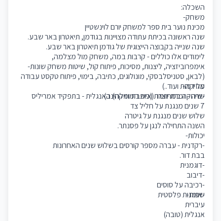
השכלה:
משחק-
מכינת נוער בית ספר למשחק יורם לוינשטיין
שנה ראשונה בכיתת עתודה מצויינות בגודמן, תיאטרון באר שבע.
שנה שנייה בקבוצה הייצוגית של גודמן תיאטרון באר שבע.
לימודים אלו כוללים - קרבות במה, משחק מול מצלמה,
אימפרוביזציה, ליצנות, מסיכות, פיתוח קול, שיטות משחק שונות-
(לבאן, סטניסלבסקי, מונולוגים, כתיבה, בימוי, פיתוח טקסט עבודה
מוזיקה-
על דמות ועוד..)
שרה - זמרת יוצרת (כותבת ומלחינה)
-שיחקה במחזמר (איש המוזיקה) באנגלית - בתפקיד אמריליס
7 שנים מנגנת על חליל צד
שלוש שנים מנגנת על גיטרה
השנה התחילה לנגן על פסנתר.
יכולות-
-רקדנית - עברה מספר קורסים בשלוש שנים האחרונות
בבת דור.
-דוגמנית
-דיבוב
-רכיבה על סוסים
שפות-
-אומנות פלסטית
עיברית
אנגלית (טובה)