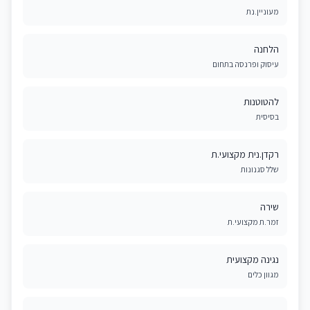
מעוניין.נת
הלחנה
עיסוק ופרנסה בתחום
להטוטנות
בסיסית
רקדן.נית מקצועי.ת
שלל סגנונות
שירה
זמר.ת מקצועי.ת
נגינה מקצועית
מגוון כלים