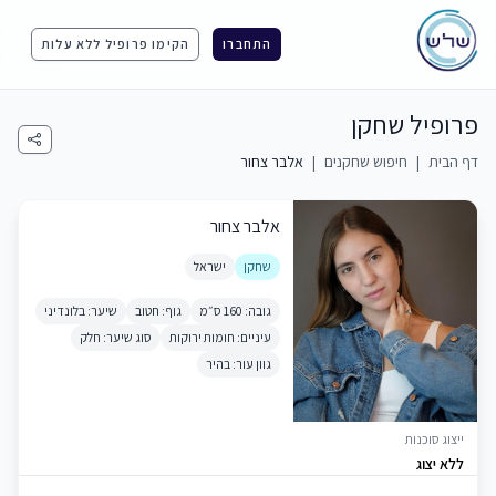
התחברו
הקימו פרופיל ללא עלות
פרופיל שחקן
דף הבית
|
חיפוש שחקנים
|
אלבר צחור
אלבר צחור
שחקן
ישראל
גובה: 160 ס״מ
גוף: חטוב
שיער: בלונדיני
עיניים: חומות ירוקות
סוג שיער: חלק
גוון עור: בהיר
ייצוג סוכנות
ללא יצוג