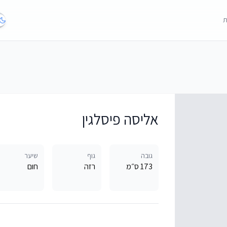
ת
אליסה פיסלגין
גובה
גוף
שיער
173 ס״מ
רזה
חום