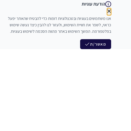
הודעת עוגיות
אנו משתמשים בעוגיות ובטכנולוגיות דומות כדי להבטיח שהאתר יפעל
כראוי, לשפר את חוויית השימוש, ולעזור לנו להבין כיצד נעשה שימוש
בפלטפורמה. המשך השימוש באתר מהווה הסכמה לשימוש בעוגיות.
מאשר/ת
לנו
הצטרפות לניוזלטר שלנו
לי חדרי חזרות
חדשות ומבצעים מיוחדים
צלמים
צרי סדנאות
אני מסכים/ה לקבל ניוזלטרים
להקים
משלש בוואצ ובדואר אלקטרוני
כנים