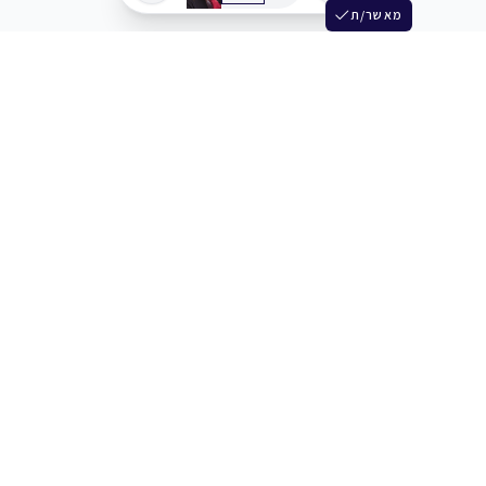
מאשר/ת
שלש
מחברים בין שחקנים סוכנים מלהקים ויוצרים
+972 54 3314242
תמיכה
תמחור
מרכז העזרה