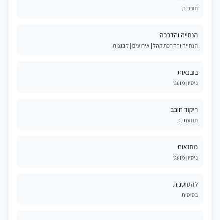
חובב.ת
הנחייה והדרכה
הנחייה והדרכת קהל | אירועים | קבוצות
בובנאות
ניסיון מועט
ריקוד חובב
תנועתי.ת
מחזאות
ניסיון מועט
להטוטנות
בסיסית