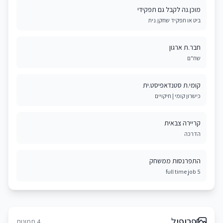
מוכן.נה לקבל גם תפקידי
ביט או תפקיד שחקן.נית
חבר.ת ארגון
שח"ם
קומי.ת סטנדאפיסט.ית
כישרון קומי | חיקויים
קריירה צבאית
הדרכה
התפרנסות ממשחק
5 full time job
פרופיל
4 תמונות