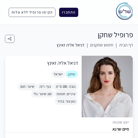
התחברו
הקימו פרופיל ללא עלות
פרופיל שחקן
דף הבית
|
חיפוש שחקנים
|
דניאל אליה זאינץ
דניאל אליה זאינץ
שחקן
ישראל
גובה: 180 ס״מ
גוף: רזה
שיער: חום
עיניים: חומות
סוג שיער: גלי
גוון עור: בהיר
ייצוג סוכנות
חיים שרגא