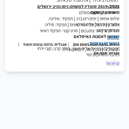
"הנסיכה בייגלה" | אלכסנדר מיכאילוב
משחק
2019-2021 סטודיו למשחק ניסן נתיב ירושלים
תיאטרון קומקום
האודיסאה | מתן אמסלם
שלוש אחיות | יפים ריננברג
| תפקיד : אירינה
אלאדין | דניאל אליה זאינץ
כטוב בעיניכם
| פביאנה מיוחס | תפקיד: סיליה
משחק וביצוע
דגל שחור | דור צוינגבום | סרט קצר- תפקיד ראשי
מוזיאון לאמנות האיסלאם
שפות:
כישורים נוספים:
רוסית: ברמה טובה (שפם אם)
אנגלית: ברמה גבוהה מאוד
|
|
"פופסיק" | דניאל אליה זאינץ, הילה קרני, קובי ירחי
תנועה, כתיבה, בימוי, ליצנות, שירה
עברית: שפת אם
כתיבה משחק ובימוי
תיאטרון האינקובטור, ארגז חול
קראו עוד