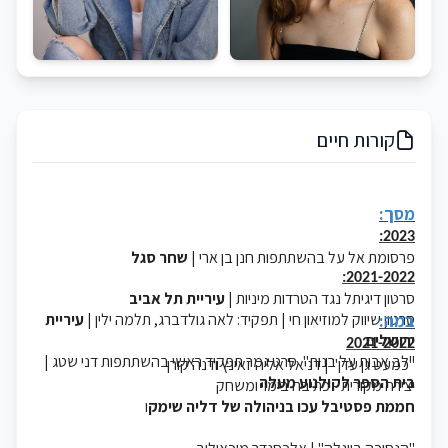
קורות חיים
מסך:
2023:
פרסומת אל על
בהשתתפות חנן בן ארי |
שחר סגל
2021-2022:
סרטון דיגיתל נגד הטרדות מיניות |
עיריית תל אביב
במה:
סרטון שיווק למוזיאון חי | תפקיד: לאה גולדברג, תלמה ילין |
עיריית
ירושלים
2021-2022
"לב אבות על בנות"
סרט גמר תפקיד ראשי בהשתתפות דני שטג |
"כמעט גן עדן" | דניאל אליה זאינץ ודנה קורן
בית הספר לקולנוע מעלה
יצירה מקורית - כתיבה בימוי ומשחק
חממת פסטיבל עכו בניהולה של דליה שימק
ו