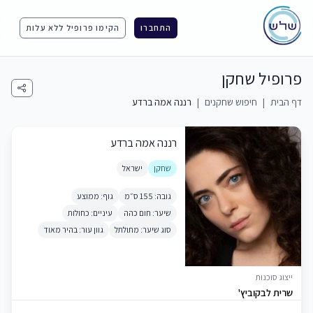
התחברו
הקימו פרופיל ללא עלות
פרופיל שחקן
דף הבית
|
חיפוש שחקנים
|
רננה אמה ברדע
רננה אמה ברדע
שחקן
ישראל
גובה: 155 ס״מ
גוף: ממוצע
שיער: חום כהה
עיניים: כחולות
סוג שיער: מתולתל
גוון עור: בהיר מאוד
ייצוג סוכנות
שרית לבקוביץ'