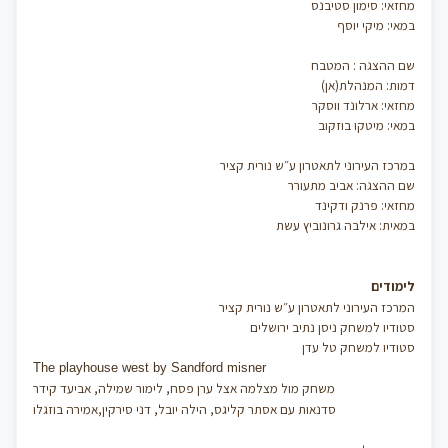
מחזאי: סימון סטיבנס
במאי: מיקי יוסף
שם ההצגה : המטבח
דמות: המנהלת(אן)
מחזאי: ארלונד ווסקר
במאי: מיטקו בוזקוב
במרכז העירוני לתאטרון ע״ש נורית קציר
שם ההצגה: אביב מתעורר
מחזאי: פרנק ודקינד
במאית: אילבה גרונוביץ עשת
לימודים
המרכז העירוני לתאטרון ע״ש נורית קציר
סטודיו למשחק ניסן נתיב ירושלים
סטודיו למשחק טל עדן
The playhouse west by Sandford misner
משחק מול מצלמה אצל ערן פסח, לימור שמילה, אביעד קידר
סדנאות עם אסתר קליגס, הילה יובל, דני סירקין,אמירה בוזגלו