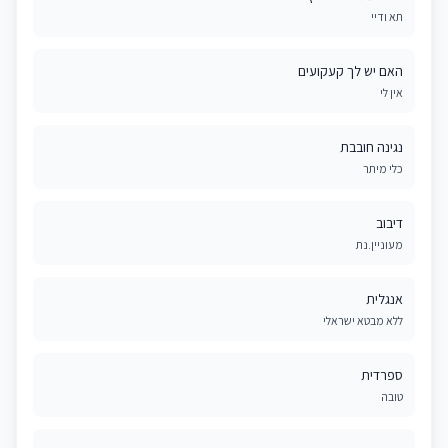
תא ודיי
האם יש לך קעקועים
אין לי
נגינה חובבת
כלי מיתר
דיבוב
מעוניין.נת
אנגלית
ללא מבטא ישראלי
ספרדית
טובה