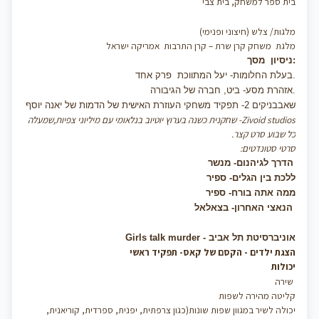
בית ספר למשחק, בית צבי
מלגות/ צלש (חיצוני ופנימי)
מלגת
משחק קרן שרת – קרן התרבות
אמריקה ישראל
ניסיון מסך:
בעלת החלומות- יעל המתווכת פרק אחד.
אזהרת מסע- ביט, חברה של הגיבורה.
שאבבניקים 2- תפקיד משחקי העוזרת האישית של הדמות של יאנה יוסף
Zivoid studios- שחקנית כשנה בערוץ יוטיוב בנלאומי עם מיליוני צפיות,שמעלה
כל שבוע סרט קצר.
סרטי סטונדטים:
הדרך לגיהנום- מנשר
ללכת בין הגלים- ספיר
ממה אתה בורח- ספיר
הנאצי האחרון- בצאלאל
Girls talk murder - אוניברסיטת תל אביב
הצגת ילדים - הקסם של קאס- תפקיד ראשי
יכולות
שירה
קליטה מהירה לשפות
יכולה לשיר במגוון שפות שונות(כגון צרפתית, יפנית, ספרדית, קוריאנית,