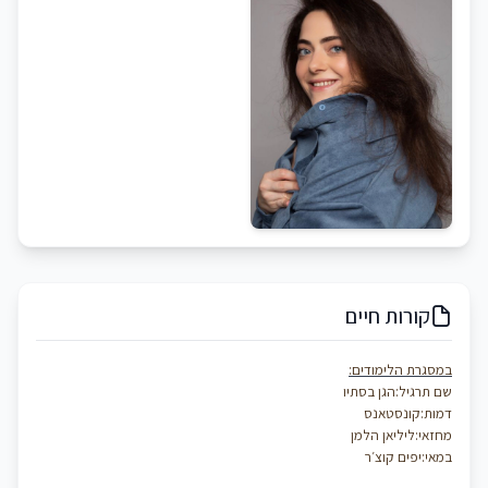
קורות חיים
במסגרת הלימודים:
שם תרגיל:הגן בסתיו
דמות:קונסטאנס
מחזאי:ליליאן הלמן
במאי:יפים קוצ׳ר