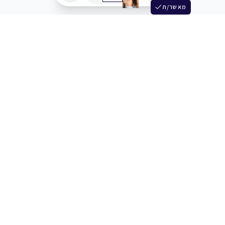
מאשר/ת
שלש
מחברים בין שחקנים סוכנים מלהקים ויוצרים
+972 54 3314242
תמיכה
תמחור
מרכז העזרה