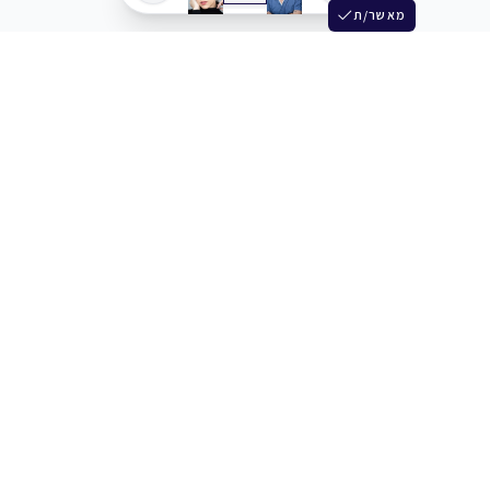
מאשר/ת
שלש
מחברים בין שחקנים סוכנים מלהקים ויוצרים
+972 54 3314242
תמיכה
תמחור
מרכז העזרה