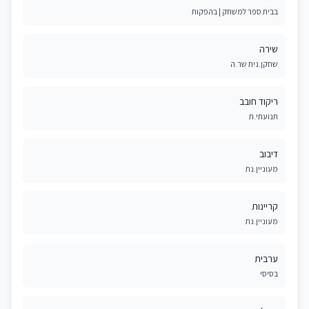
בבית ספר למשחק | בהפקות
שירה
שחקן.נית שר.ה
ריקוד חובב
תנועתי.ת
דיבוב
מעוניין.נת
קריינות
מעוניין.נת
ערבית
בסיסי