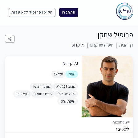
התחברו
הקימו פרופיל ללא עלות
פרופיל שחקן
דף הבית
|
חיפוש שחקנים
|
גל קדוש
גל קדוש
שחקן
ישראל
גובה: 173 ס״מ
גוון עור: בהיר
סוג שיער: גלי
עיניים: חומות
גוף: חטוב
שיער: שטני
ייצוג סוכנות
ללא יצוג