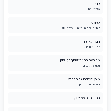
קריינות
מעוניין.נת
ספורט
שחייה | גלישה | ריצה | אופניים | סקי
חבר.ת ארגון
לא חבר.ת ארגון
מה רמת התמקצעותך במשחק
תלת שנתי גבוה
מוכן.נה לקבל גם תפקידי
ביט או תפקיד שחקן.נית
התפרנסות ממשחק