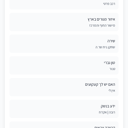
רכב פרטי
איזור מגורים בארץ
מישור החוף והמרכז
שירה
שחקן.נית שר.ה
טון גברי
טנור
האם יש לך קעקועים
אין לי
ידע בנשק
רובה | אקדח
קריירה צבאית