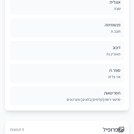
אנגלית
טובה
פנטומימה
חובב.ת
דיבוב
מעוניין.נת
סופר.ת
אני על זה
תסריטאות
סרטוני רשת | קליפים | בלוגים | מערכונים
פרופיל
5 תמונות