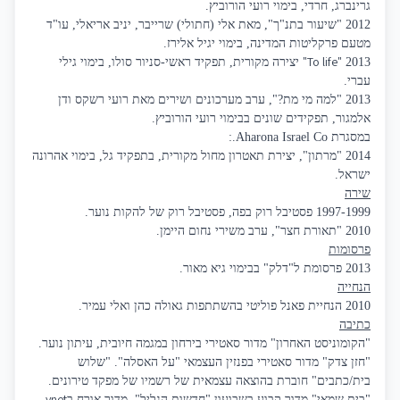
גרינברג, חרדי, בימוי רועי הורוביץ.
2012 "שיעור בתנ"ך", מאת אלי (חתולי) שרייבר, יניב אריאלי, עו"ד
מטעם פרקליטות המדינה, בימוי יגיל אלירז.
"To life"
2013
יצירה מקורית, תפקיד ראשי-סניור סולו, בימוי גילי
עברי.
2013 "למה מי מת?", ערב מערכונים ושירים מאת רועי רשקס ודן
אלמגור, תפקידים שונים בבימוי רועי הורוביץ.
במסגרת Aharona Israel Co.:
2014
"מרתון",
יצירת תאטרון מחול מקורית, בתפקיד גל, בימוי אהרונה
ישראל.
שירה
1997-1999 פסטיבל רוק בפה, פסטיבל רוק של להקות נוער.
2010 "תאורת חצר", ערב משירי נחום היימן.
פרסומות
2013 פרסומת ל"דלק" בבימוי גיא מאור.
הנחייה
2010 הנחיית פאנל פוליטי בהשתתפות גאולה כהן ואלי עמיר.
כתיבה
"הקומוניסט האחרון" מדור סאטירי בירחון במגמה חיובית, עיתון נוער.
"חזן צדק" מדור סאטירי בפנזין העצמאי "על האסלה". "שלוש
בית/כתבים" חוברת בהוצאה עצמאית של רשמיו של מפקד טירונים.
ynet
"בית שמאי" מדור קבוע בשבועון "חדשות הגליל", מדור אורח ב
.