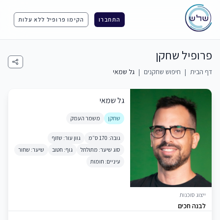
התחברו
הקימו פרופיל ללא עלות
פרופיל שחקן
דף הבית
|
חיפוש שחקנים
|
גל שמאי
גל שמאי
שחקן
משמר העמק
גובה: 170 ס״מ
גוון עור: שזוף
סוג שיער: מתולתל
גוף: חטוב
שיער: שחור
עיניים: חומות
ייצוג סוכנות
לבנה חכים