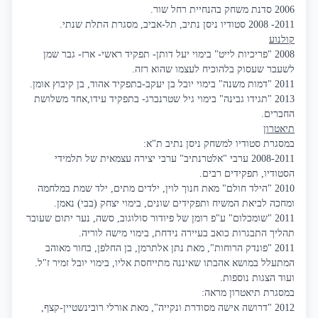
2006 סדנת משחק בהנחיית רחל שור.
2011- 2008 סטודיו ניסן נתיב, תל-אביב, מסגרת התלת שנתי.
קולנוע
2008 "פריכיות לייט" בימוי יעל דותן- תפקיד ראשי- ארז- גבר שמן
לשעבר שעסוק בלהוכיח לעצמו שהוא רזה.
2011 "דמות משנה" בימוי יובל בן יעקב-בתפקיד אהוד, בן קיבוץ אומן.
2013 "תגידו גבינה" בימוי גיל שטרנברג- בתפקיד עידו,אחד משלושת
החברים.
תיאטרון
במסגרת סטודיו למשחק ניסן נתיב ת"א:
2008-2011 ערבי "אלטרנתיב" ערבי יצירה עצמאית של תלמידי
הסטודיו, תפקידים רבים.
2010 "הילד חולם" מאת חנוך לוין, ילדים מתים, ילד שמת במלחמה
ומחכה לביאת המשיח ותפקידים שונים, בימוי יצחק (בבי) נאמן.
2011 "שומכלום" ע"פ רומן של פיודור סולוגוב, סשה, נער יתום שעובר
תהליך התבגרות כואב בעיירה נידחת, בימוי מישה לוריה.
2011 "פונדק הרוחות", מאת נתן אלתרמן, בן החלפן, בחור מאוהב
המתעלל במושא אהבתו שאיננה מתייחסת אליו, בימוי יובל זמיר ז"ל.
ועוד הצגות נוספות.
במסגרת תיאטרון מראה:
2012 "דרושה אישה מסודרת ונקייה", מאת אורלי רובינשטיין-קצף,