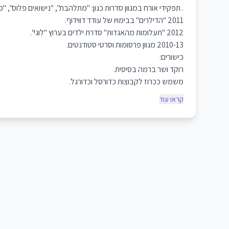
. תפקידי אורח במגוון סדרות כגון: "מתלהבת", "נישואים פלוס", "פצועים
2011 "הדילרים" בבימויו של עודד דווידוף.
2012 "תעלומות מהאגדות" סדרת ילדים בערוץ "לוגי".
2010-13 מגוון פרסומות וסרטי סטודנטים.
כישורים:
רוקד ושר ברמה בסיסית.
משמש ככרוז לקבוצות כדורסל וכדורגל.
קראו עוד