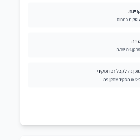
ריינות
וסק.ת בתחום
ירה
חקן.נית שר.ה
וכן.נה לקבל גם תפקידי
יט או תפקיד שחקן.נית