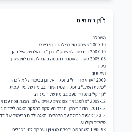
קורות חיים
השכלה:
2009-10 משחק מול מצלמה רותי דייכס.
2007-10 בית ספר למשחק "הדרך" בניהולו של אייל כהן.
2005-06 סטודיו לאומנויות הבמה בהנהלת יורם לווינשטיין.
ניסיון
תיאטרון:
2009 "אורזי מזוודות" בתפקיד אלחנן בבימויו של איל כהן
"מלכת השלג" בתפקיד סמי השודד בבימויו של עידן עמית.
"גן ריקי" בתפקיד נועם בבימויו של רועי נווה.
2009-12 "פלופנבאך וצופנהיים עושים שלום" הצגה זוכת עכו אשר עלתה בתיאטרון הקאמרי, גשר,חיפה,ירושלים ותיאטראות בחו"ל.
2011-12 "הדוב הירוק" חברה העוסקת בהפקת הצגות לילדים בנושא איכות הסביבה.
2012 "מנגינה כחולה עם תלתלים" הצגת ילדים בבימויה של ירדן בר כוכבא.
טלויזיה וקולנוע:
1995-98 השתתפות והפקת מגאזין נוער קהילתי בכבלים.