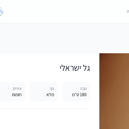
ת
גל ישראלי
גובה
גוף
עיניים
180 ס״מ
מלא
חומות