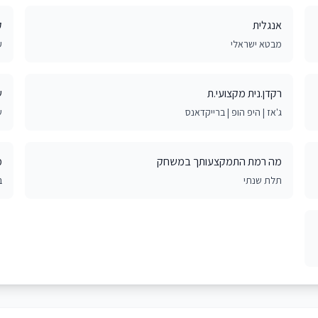
אנגלית
ק
מבטא ישראלי
ע
רקדן.נית מקצועי.ת
ש
ג'אז | היפ הופ | ברייקדאנס
ש
מה רמת התמקצעותך במשחק
מ
תלת שנתי
ב