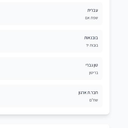
עברית
שפת אם
בובנאות
בובות יד
טון גברי
בריטון
חבר.ת ארגון
שח"ם