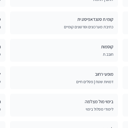
קומי.ת סטנדאפיסט.ית
ס
כתיבת מערכונים וסרטונים קומיים
נ
קוסמות
ת
חובב.ת
ס
מופעי רחוב
ל
דמויות שטח | פסלים חיים
ש
בימוי מול מצלמה
ה
לימודי מסלול בימוי
מ