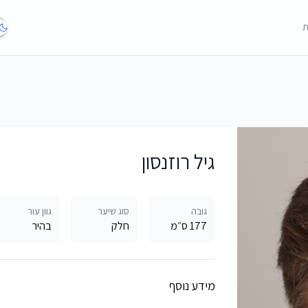
ת
גיל רוזנסון
גובה
סוג שיער
גוון עור
177 ס״מ
חלק
בהיר
מידע נוסף