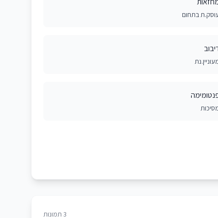
חזאות
וסק.ת בתחום
יבוב
עוניין.נת
נטומימה
סיכות
3 תמונות