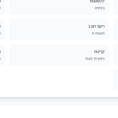
להטוטנות
מ
בסיסית
ע
ריקוד חובב
ד
תנועתי.ת
מ
קריינות
פ
ניסיון חד פעמי
מ