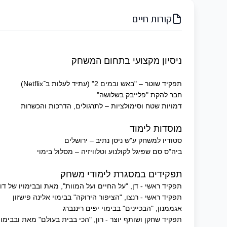
קורות חיים
ניסיון מקצועי בתחום המשחק
תפקיד שוטר – "באש ובמים 2" (עתיד לעלות ב־Netflix)
חבר להקת "פלייבק בשלושה"
דמויות שטח וסימולציות – לתרגולים, הדרכות והכשרות
מוסדות לימוד
סטודיו למשחק ע"ש ניסן נתיב – ירושלים
ביה"ס סם שפיגל לקולנוע וטלוויזיה – מסלול בימוי
תפקידים במסגרת לימודי משחק
תפקיד ראשי - דן, "על החיים ועל המוות", מאת ובבימויו של דו
תפקיד ראשי - רנצו, "הציפור הירוקה" בבימוי אלינה פישזון
אגממנון, "הבכיינים" בבימוי יפים ריננברג
תפקיד שחקן ושותף יוצר - רון, "הכי בבית בעולם" מאת ובבימוי