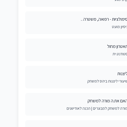
ימולציות - רפואה, משטרה ..
יסיון מועט
אטרון מחול
טודנט.ית
יצנות
יעורי ליצנות ביהס למשחק
אם את.ה מורה למשחק
ורה למשחק למבוגרים | הכנה לאודישנים