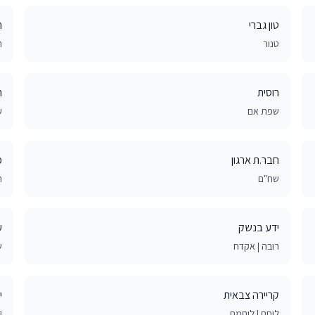
טון גברי
ר
טנור
ר
רוסית
ה
שפת אם
ע
חבר.ת ארגון
מ
שח"ם
ת
ידע בנשק
ע
רובה | אקדח
ש
קריירה צבאית
י
לוחם | לוחמת
ק