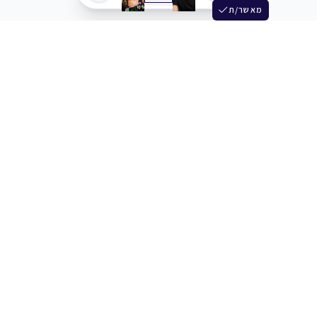
מאשר/ת
שלש
מחברים בין שחקנים סוכנים מלהקים ויוצרים
+972 54 3314242
תמיכה
תמחור
מרכז העזרה