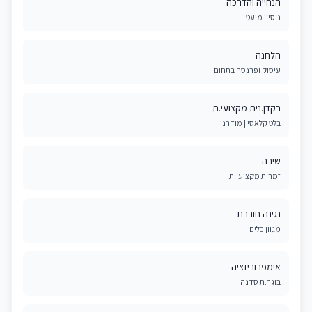
הנחייה והדרכה
ניסיון מועט
הלחנה
עיסוק ופרנסה בתחום
רקדן.נית מקצועי.ת
בלט קלאסי | מודרני
שירה
זמר.ת מקצועי.ת
נגינה חובבת
מגוון כלים
אימפרוביזציה
בוגר.ת סדנה