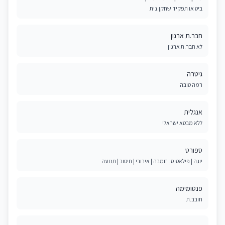
ביט או תפקיד שחקן.נית
חבר.ת ארגון
לא חבר.ת ארגון
גיטרה
רמה טובה
אנגלית
ללא מבטא ישראלי
ספורט
יוגה | פילאטיס | זומבה | אירובי | חיטוב | תנועה
פנטומימה
חובב.ת