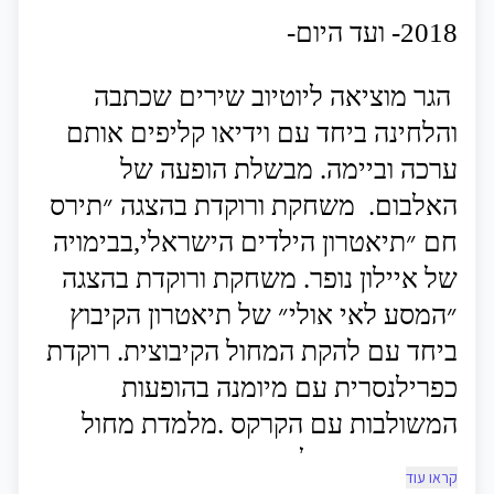
2018-
ועד
היום
-
הגר
מוציאה
ליוטיוב
שירים
שכתבה
והלחינה
ביחד
עם
וידיאו
קליפים
אותם
ערכה
וביימה
.
מבשלת
הופעה
של
האלבום
.
משחקת
ורוקדת
בהצגה
״תירס
חם
״תיאטרון
הילדים
הישראלי
,
בבימויה
של
איילון
נופר
.
משחקת
ורוקדת
בהצגה
״המסע
לאי
אולי״
של
תיאטרון
הקיבוץ
ביחד
עם
להקת
המחול
הקיבוצית
.
רוקדת
כפרילנסרית
עם
מיומנה
בהופעות
המשולבות
עם
הקרקס
.
מלמדת
מחול
ברחבי
הארץ
ילדים
ומבוגרים
קראו עוד