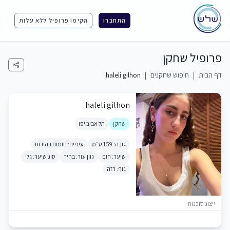
התחברו
הקימו פרופיל ללא עלות
פרופיל שחקן
דף הבית
|
חיפוש שחקנים
|
haleli gilhon
haleli gilhon
שחקן
תל אביב יפו
גובה: 159 ס״מ
עיניים: חומות בהירות
שיער: חום
גוון עור: בהיר
סוג שיער: גלי
גוף: רזה
ייצוג סוכנות