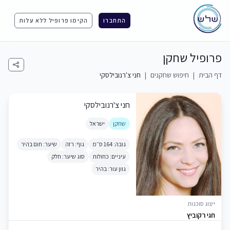
התחברו
הקימו פרופיל ללא עלות
פרופיל שחקן
דף הבית
|
חיפוש שחקנים
|
חני צ'רנובילסקי
חני צ'רנובילסקי
שחקן
ישראל
גובה: 164 ס״מ
גוף: רזה
שיער: חום בהיר
עיניים: כחולות
סוג שיער: חלק
גוון עור: בהיר
ייצוג סוכנות
חגי רקוביץ