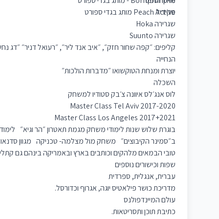
מייקרוספט
סקידיל
שגרירה Hoka
שגרירה Suunto
קליפים: ״קפה שחור חזק״, ״איב אנד ליר״, ״רעואל דניר״ ״דג נחש
הנחייה
יוצרת ומנחת הטוקשואו ״מדברות הולכות״
השכלה
לוס אנג׳לס איוונה צ׳בק סטודיו למשחק
Master Class Tel Aviv 2017-2020
Master Class Los Angeles 2017+2021
בוגרת שלוש שנות לימודי משחק מגמת תאטרון ״הר וגיא״ לימוד
ב״סמינר הקיבוצים״ משחק מול מצלמה- טכניקה מגוון סדנא
טובי הבמאים מלהקים וכותבים בארץ ובאמריקה בינהם גם קתלין 
שפות וכישורים נוספים
עברית, אנגלית, ספרדית
מדריכת כושר פילאטיס יוגה, אגרוף וכדורסל.
עולם המיינדפולנס
כתיבת תוכן ותסריטאות.