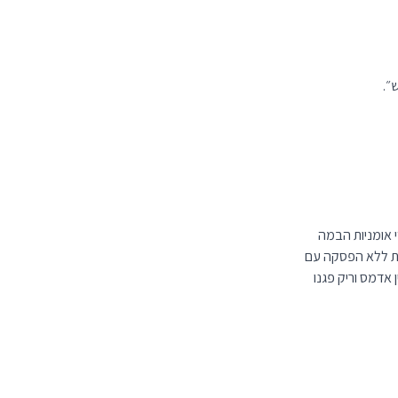
״.
י אומניות הבמה
ות ללא הפסקה עם
אדמס וריק פגנו