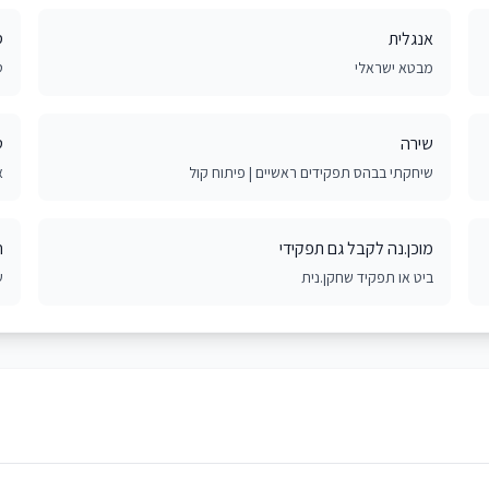
אנגלית
ס
מבטא ישראלי
ט
שירה
ט
שיחקתי בבהס תפקידים ראשיים | פיתוח קול
א
מוכן.נה לקבל גם תפקידי
ח
ביט או תפקיד שחקן.נית
ש