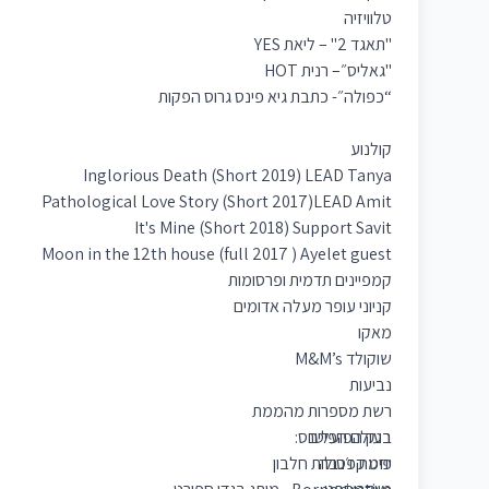
טלוויזיה
"תאגד 2" – ליאת YES
"גאליס״– רנית HOT
“כפולה״- כתבת גיא פינס גרוס הפקות
קולנוע
Inglorious Death (Short 2019) LEAD Tanya
Pathological Love Story (Short 2017)LEAD Amit
It's Mine (Short 2018) Support Savit
Moon in the 12th house (full 2017 ) Ayelet guest
קמפיינים תדמית ופרסומות
קניוני עופר מעלה אדומים
מאקו
שוקולד M&M’s
נביעות
רשת מספרות מהממת
בנק הפועלים
בעולם הפיטנס:
יוזמת ז׳נבה
פיט קפסולות חלבון