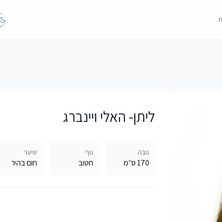
ת
ליתן- האלי ויינברג
גובה
גוף
שיער
170 ס״מ
חטוב
חום בהיר