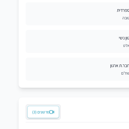
פרדית
ובה
ון נשי
לט
בר.ת ארגון
ח"ם
סרטונים (3)