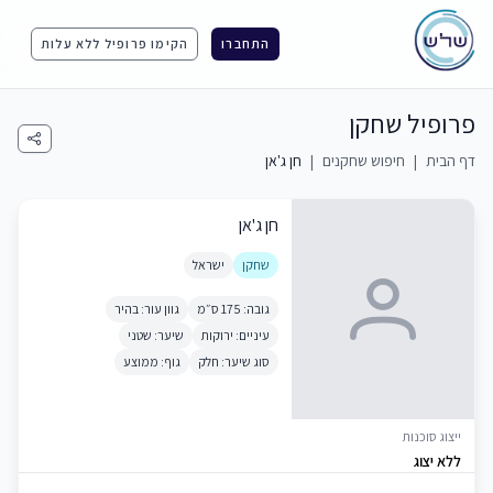
התחברו
הקימו פרופיל ללא עלות
פרופיל שחקן
דף הבית
|
חיפוש שחקנים
|
חן ג'אן
חן ג'אן
שחקן
ישראל
גובה: 175 ס״מ
גוון עור: בהיר
עיניים: ירוקות
שיער: שטני
סוג שיער: חלק
גוף: ממוצע
ייצוג סוכנות
ללא יצוג