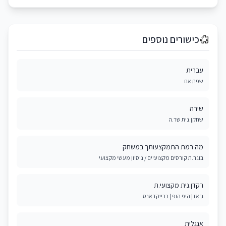
כישורים נוספים
עברית
שפת אם
שירה
שחקן.נית שר.ה
מה רמת התמקצעותך במשחק
בוגר.ת קורסים מקצועיים / ניסיון מעשי מקצועי
רקדן.נית מקצועי.ת
ג'אז | היפ הופ | ברייקדאנס
אנגלית