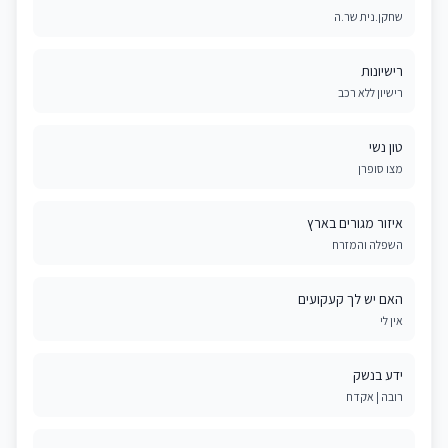
שחקן.נית שר.ה
רישיונות
רישיון ללא רכב
טון נשי
מצו סופרן
איזור מגורים בארץ
השפלה והמזרח
האם יש לך קעקועים
אין לי
ידע בנשק
רובה | אקדח