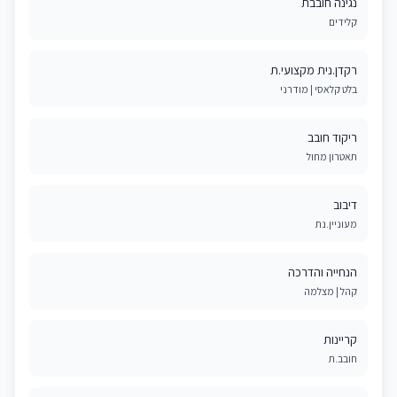
נגינה חובבת
קלידים
רקדן.נית מקצועי.ת
בלט קלאסי | מודרני
ריקוד חובב
תאטרון מחול
דיבוב
מעוניין.נת
הנחייה והדרכה
קהל | מצלמה
קריינות
חובב.ת