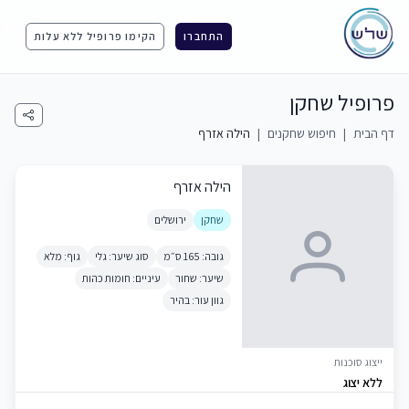
התחברו
הקימו פרופיל ללא עלות
פרופיל שחקן
דף הבית
|
חיפוש שחקנים
|
הילה אזרף
הילה אזרף
שחקן
ירושלים
גובה: 165 ס״מ
סוג שיער: גלי
גוף: מלא
שיער: שחור
עיניים: חומות כהות
גוון עור: בהיר
ייצוג סוכנות
ללא יצוג