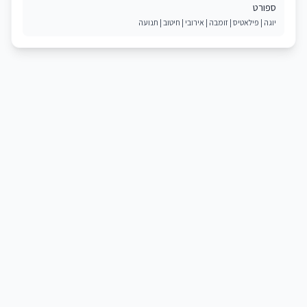
ספורט
יוגה | פילאטיס | זומבה | אירובי | חיטוב | תנועה