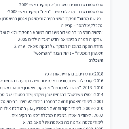
סרט סטודנטים אוניברסיטת ת"א-תפקיד ראשי:2009
סרט סטודנטים – מכללת ספיר - "רצח"-תפקיד ראשי 2008:
"פגישת מחזור" תפקיד ראשי כתיבה ובימוי גורן אגמון בתיאטרון צ
טלכלל\טלמסר – קריינית
"הלוויה חורפית" בבימוי דור צויגנבום בצוותא בתפקיד וולוציה ואל
שחקנית וזמרת בבימוי אבי חדש "אגדות ילדים 2005
עוזרת הפקה בתוכנית הבוקר של רבקה מיכאלי ערוץ 2
תיאטרון הסמטה" – ניהול הצגה “woman"
השכלה:
2018:קורס דיבוב בהנחיית אורנה כץ
2016: קורס להכשרת מורים באימפרוביזציה בתנועה בהנחיית אילנית תדמור והמרכז לגוף ונפש
2010- 2013: "מנשר לאומנויות" מחלקת תיאטרון + תואר ראשון מדעי הרוח (התמחות תיאטרון וקולנוע).
2014: "סולו משריטה" בהנחיית שרון צוקרמן ויזר בסטודיו של יסמין גודר
2001: לימודי תיאטרון תנועה "במרכז ביכורי העיתים" בבימוי: טל בן סירא.
2009-2010: לימודי ריקוד ותנועה בסטודיו play בהנהלת אילנית תדמור
2002 : לימודי תיאטרון במכינת מכללת "סמינר הקיבוצים".
לימודי סלסה וצה צה צה באינטרנשנל פאב בת"א