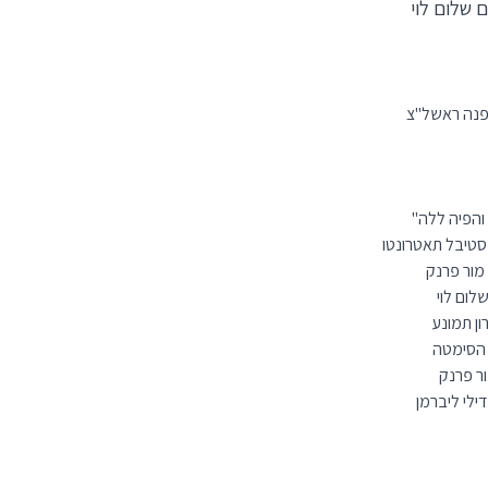
 שלום לוי
לפנה ראשל"צ
 והפיה ללה"
טיבל תאטרונטו
מור פרנק
לום לוי
ן תמונע
 הסימטה
ור פרנק
ילי ליברמן