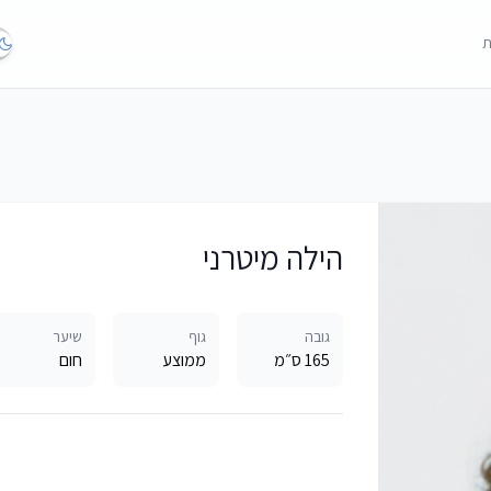
ת
הילה מיטרני
גובה
גוף
שיער
165 ס״מ
ממוצע
חום