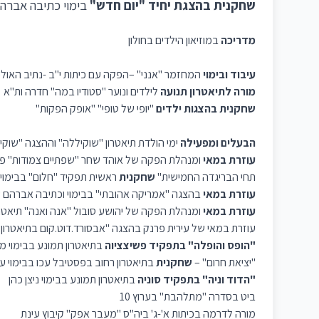
שחקנית בהצגת יחיד
"יום חדש"
בימוי כתיבה אברהם
מדריכה
במוזיאון הילדים בחולון
עיבוד ובימוי
המחזמר "אנני" –הפקה עם כיתות י"ב -נתיב האו
מורה לתיאטרון תנועה
לילדים ונוער "סטודיו במה" חדרה ות"א
שחקנית
בהצגות ילדים
"יופי של טופי" "אופק הפקות"
הבעלים ומפעילה
ימי הולדת תיאטרון "שוקיללה" וההצגה "שוקי
עוזרת במאי
ומנהלת הפקה של אוהד שחר "שפתיים צמודות" פס
תחי הבריגדה החמישית"
שחקנית
ראשית תפקיד "חלום" בבימוי 
עוזרת במאי
בהצגה "אמריקה אהובתי" בבימוי וכתיבה אברהם ש
עוזרת במאי
ומנהלת הפקה של יהושע סובול "אנה ואנה" תיאטרו
עוזרת במאי של עירית פרנק בהצגה "אבסורד.דוט.קום בתיאטרון
"הופס והופלה" בתפקיד פשיצציוה
בתיאטרון תמונע בבימוי מ
"יציאת חרום" –
שחקנית
בתיאטרון רחוב בפסטיבל עכו בבימוי עד
"הדוד וניה" בתפקיד סוניה
בתיאטרון תמונע בבימוי ניצן כהן
ביט בסדרה "מתלהבת" בערוץ 10
מורה לדרמה בכיתות א'-ג' ביה"ס "מעבר אפק" קיבוץ עינת