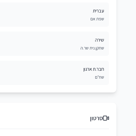
עברית
שפת אם
שירה
שחקן.נית שר.ה
חבר.ת ארגון
שח"ם
סרטון