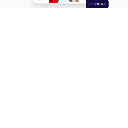
מאשר/ת
שלש
מחברים בין שחקנים סוכנים מלהקים ויוצרים
+972 54 3314242
תמיכה
תמחור
מרכז העזרה