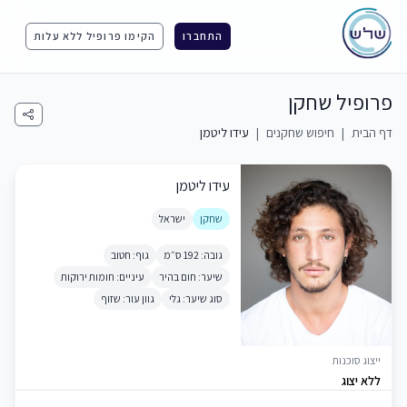
התחברו
הקימו פרופיל ללא עלות
פרופיל שחקן
דף הבית
|
חיפוש שחקנים
|
עידו ליטמן
עידו ליטמן
שחקן
ישראל
גובה: 192 ס״מ
גוף: חטוב
שיער: חום בהיר
עיניים: חומות ירוקות
סוג שיער: גלי
גוון עור: שזוף
ייצוג סוכנות
ללא יצוג