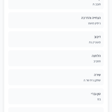
חובב.ת
הנחייה והדרכה
ניסיון מועט
דיבוב
מעוניין.נת
הלחנה
תחביב
שירה
שחקן.נית שר.ה
טון גברי
בס