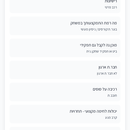
רישיונות
רכב פרטי
מה רמת התמקצעותך במשחק
בוגר.ת קורסים / ניסיון מעשי
מוכן.נה לקבל גם תפקידי
ביט או תפקיד שחקן.נית
חבר.ת ארגון
לא חבר.ת ארגון
רכיבה על סוסים
חובב.ת
יכולות לחימה מקצועי - תחרויות
קרב מגע