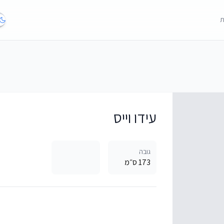
ת
עידו וייס
גובה
173 ס״מ