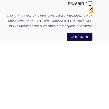
הודעת עוגיות
אנו משתמשים בעוגיות ובטכנולוגיות דומות כדי להבטיח שהאתר יפעל
כראוי, לשפר את חוויית השימוש, ולעזור לנו להבין כיצד נעשה שימוש
בפלטפורמה. המשך השימוש באתר מהווה הסכמה לשימוש בעוגיות.
מאשר/ת
לנו
הצטרפות לניוזלטר שלנו
לי חדרי חזרות
חדשות ומבצעים מיוחדים
צלמים
צרי סדנאות
אני מסכים/ה לקבל ניוזלטרים
להקים
משלש בוואצ ובדואר אלקטרוני
כנים