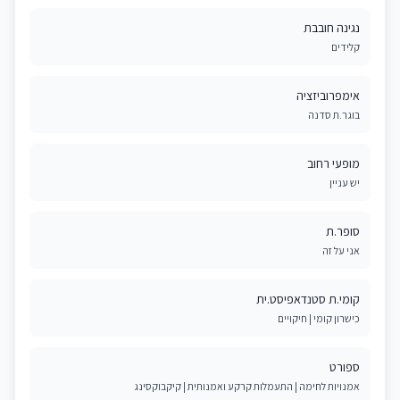
נגינה חובבת
קלידים
אימפרוביזציה
בוגר.ת סדנה
מופעי רחוב
יש עניין
סופר.ת
אני על זה
קומי.ת סטנדאפיסט.ית
כישרון קומי | חיקויים
ספורט
אמנויות לחימה | התעמלות קרקע ואמנותית | קיקבוקסינג