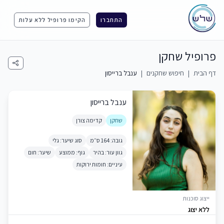
התחברו
הקימו פרופיל ללא עלות
פרופיל שחקן
דף הבית
|
חיפוש שחקנים
|
ענבל ברייסון
ענבל ברייסון
שחקן
קדימה צורן
גובה: 164 ס״מ
סוג שיער: גלי
גוון עור: בהיר
גוף: ממוצע
שיער: חום
עיניים: חומות ירוקות
ייצוג סוכנות
ללא יצוג