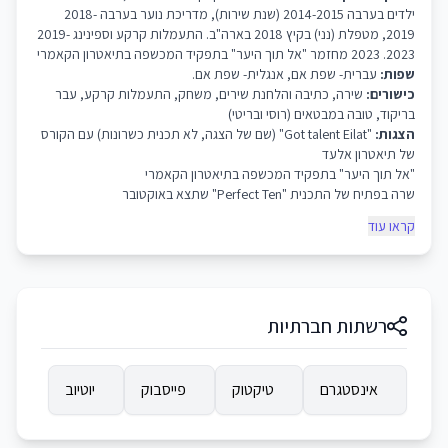
ילדים בערבה 2014-2015 (שנת שירות), מדריכת נוער בערבה 2018-
2019, מטפלת (נני) בקיץ 2018 בארה"ב. התעמלות קרקע וספינינג 2019-
2023. 2023 מחזמר "אל תוך היער" בתפקיד המכשפה בתיאטרון הקאמרי
שפות:
עברית- שפת אם, אנגלית- שפת אם.
כישורים:
שירה, כתיבה והלחנת שירים, משחק, התעמלות קרקע, עבר
בריקוד, טובה במבטאים (רוסי ובריטי)
הצגות:
"Got talent Eilat" (שם של הצגה, לא תכנית כשרונות) עם הקורס
של תיאטרון אלעד
"אל תוך היער" בתפקיד המכשפה בתיאטרון הקאמרי
שרה בפתיח של התכנית "Perfect Ten" שתצא באוקטובר
קראו עוד
רשתות חברתיות
אינסטגרם
טיקטוק
פייסבוק
יוטיוב