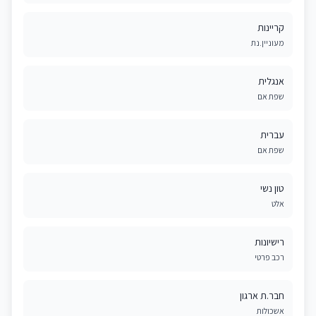
קריינות
מעוניין.נת
אנגלית
שפת אם
עברית
שפת אם
טון נשי
אלט
רישיונות
רכב פרטי
חבר.ת ארגון
אשכולות