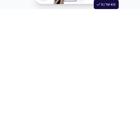
מאשר/ת
שלש
מחברים בין שחקנים סוכנים מלהקים ויוצרים
+972 54 3314242
תמיכה
תמחור
מרכז העזרה