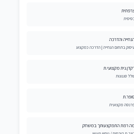
רפתית
סיסית
נחייה והדרכה
יסוק בתחום הנחייה | הדרכה כמקצוע
קדן.נית מקצועי.ת
לל סגנונות
ופר.ת
רנסה מקצועית
ה רמת התמקצעותך במשחק
וגר.ת קורסים / ניסיון מעשי