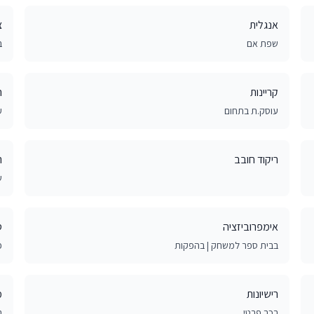
אנגלית
צ
שפת אם
ב
קריינות
ה
עוסק.ת בתחום
ע
ריקוד חובב
ר
ש
אימפרוביזציה
ס
בבית ספר למשחק | בהפקות
פ
רישיונות
מ
רכב פרטי
ב