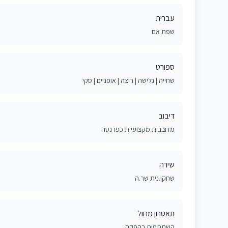
עברית
שפת אם
ספורט
שחייה | גלישה | ריצה | אופניים | סקי
דיבוב
מדובב.ת מקצועי.ת כפרנסה
שירה
שחקן.נית שר.ה
תאטרון מחול
השתתפות בהפקה