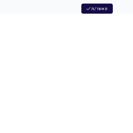
מאשר/ת
לנו
הצטרפות לניוזלטר שלנו
לי חדרי חזרות
חדשות ומבצעים מיוחדים
צלמים
צרי סדנאות
אני מסכים/ה לקבל ניוזלטרים
להקים
משלש בוואצ ובדואר אלקטרוני
כנים
הרשמה