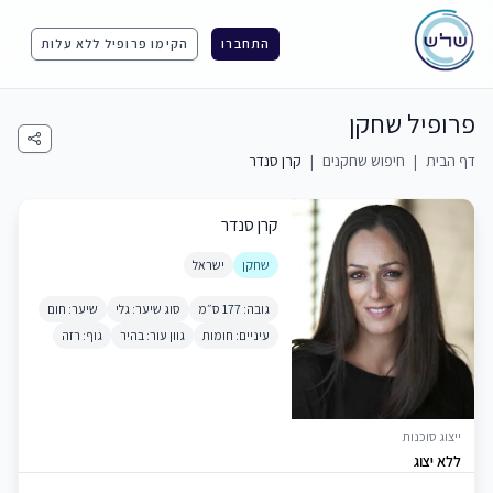
התחברו
הקימו פרופיל ללא עלות
פרופיל שחקן
דף הבית
|
חיפוש שחקנים
|
קרן סנדר
קרן סנדר
שחקן
ישראל
גובה: 177 ס״מ
סוג שיער: גלי
שיער: חום
עיניים: חומות
גוון עור: בהיר
גוף: רזה
ייצוג סוכנות
ללא יצוג