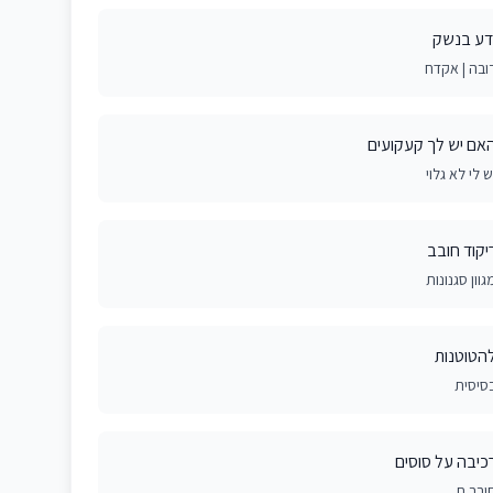
דע בנשק
ובה | אקדח
אם יש לך קעקועים
ש לי לא גלוי
יקוד חובב
גוון סגנונות
הטוטנות
סיסית
כיבה על סוסים
ובב.ת