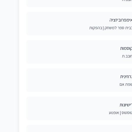
ימפרוביזציה
בית ספר למשחק | בהפקות
וסמות
ובב.ת
רוזינית
פת אם
ישיונות
וסטוס | אופנוע