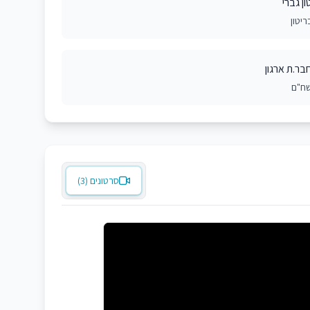
ון גברי
ריטון
בר.ת ארגון
ח"ם
סרטונים (3)