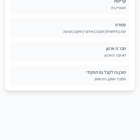
קריינות
מעוניין.נת
ספורט
יוגה | פילאטיס | זומבה | אירובי | חיטוב | תנועה
חבר.ת ארגון
לא חבר.ת ארגון
מוכן.נה לקבל גם תפקידי
תפקיד שחקן.נית שחם