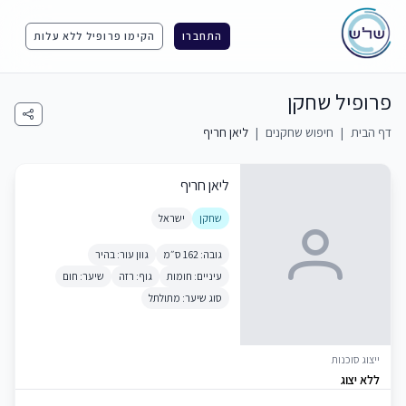
התחברו
הקימו פרופיל ללא עלות
פרופיל שחקן
דף הבית
|
חיפוש שחקנים
|
ליאן חריף
ליאן חריף
שחקן
ישראל
גובה: 162 ס״מ
גוון עור: בהיר
עיניים: חומות
גוף: רזה
שיער: חום
סוג שיער: מתולתל
ייצוג סוכנות
ללא יצוג