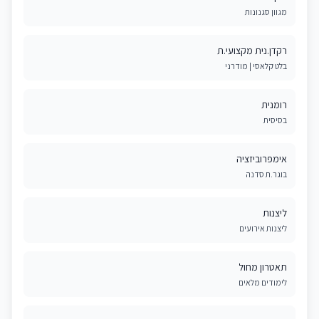
מגוון סגנונות
רקדן.נית מקצועי.ת
בלט קלאסי | מודרני
רומנית
בסיסית
אימפרוביזציה
בוגר.ת סדנה
ליצנות
ליצנות אירועים
תאטרון מחול
לימודים מלאים