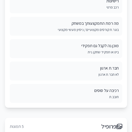
רישיונות
רכב פרטי
מה רמת התמקצעותך במשחק
בוגר.ת קורסים מקצועיים / ניסיון מעשי מקצועי
מוכן.נה לקבל גם תפקידי
ביט או תפקיד שחקן.נית
חבר.ת ארגון
לא חבר.ת ארגון
רכיבה על סוסים
חובב.ת
פרופיל
5 תמונות