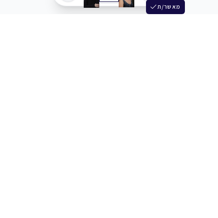
מאשר/ת
שלש
מחברים בין שחקנים סוכנים מלהקים ויוצרים
+972 54 3314242
תמיכה
תמחור
מרכז העזרה