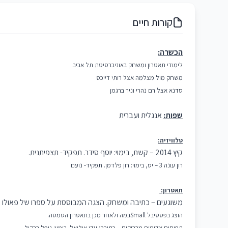
קורות חיים
הכשרה:
לימודי תאטרון ומשחק באוניברסיטת תל אביב.
משחק מול מצלמה אצל רותי דייכס
סדנא אצל רם נהרי וניר ברגמן
שפות:
אנגלית ועברית
טלוויזיה:
קיץ 2014 – קשת, בימוי: יוסף סידר. תפקיד- תצפיתנית.
רון עונה 3 – יס, בימוי: רון פלדמן. תפקיד- נועם
תאטרון:
משוגעים – כתיבה ומשחק. הצגה המבוססת על ספרו של פאולו קו
הוצג בפסטיבל Smallבמה ולאחר מכן בתאטרון הסמטה.
תפוחים אדומים מבריקים – כתיבה: עדן אוליאל. בימוי: נופל ברקול.