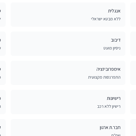
אנגלית
ס
ללא מבטא ישראלי
י
דיבוב
מ
ניסיון מועט
ע
אימפרוביזציה
ס
התפרנסות מקצועית
פ
רישיונות
מ
רישיון ללא רכב
ת
חבר.ת ארגון
ק
שח"ם
ב