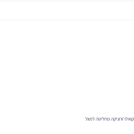
אלו 'ורוניקה מחליטה למות'