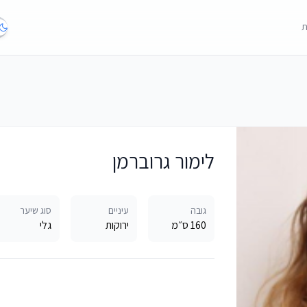
ת
לימור גרוברמן
גובה
עיניים
סוג שיער
160 ס״מ
ירוקות
גלי