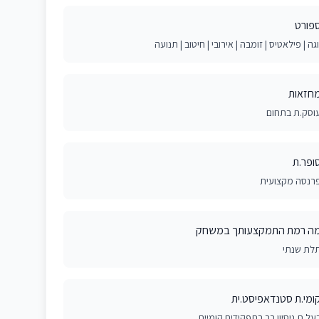
פורט
וגה | פילאטיס | זומבה | אירובי | חיטוב | תנועה
חזאות
וסק.ת בתחום
ופר.ת
רנסה מקצועית
ה רמת התמקצעותך במשחק
לת שנתי
ומי.ת סטנדאפיסט.ית
על.ת ניסיון רב בתפקידים קומיים