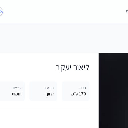
ת
ליאור יעקב
גובה
גוון עור
עיניים
170 ס״מ
שזוף
חומות