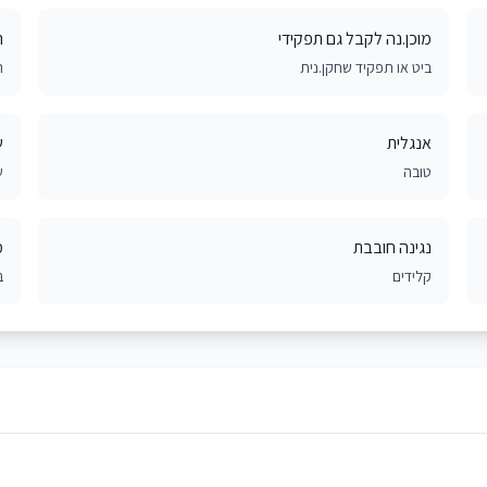
מוכן.נה לקבל גם תפקידי
ר
ביט או תפקיד שחקן.נית
ר
אנגלית
ש
טובה
ש
נגינה חובבת
מ
קלידים
ב