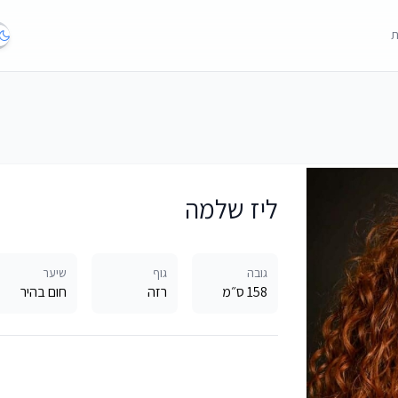
ת
ליז שלמה
גובה
גוף
שיער
158 ס״מ
רזה
חום בהיר