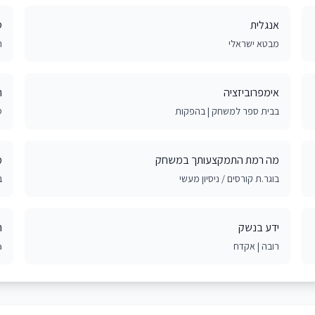
אנגלית
ס
מבטא ישראלי
חד
אימפרוביזציה
ת
בבית ספר למשחק | בהפקות
ס
מה רמת התמקצעותך במשחק
מ
בוגר.ת קורסים / ניסיון מעשי
ב
ידע בנשק
ה
רובה | אקדח
a