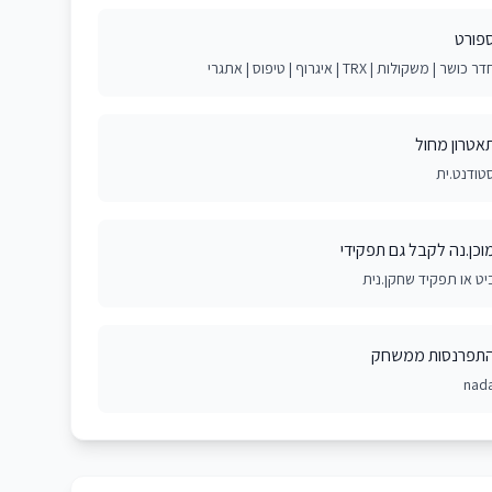
פורט
ר כושר | משקולות | TRX | איגרוף | טיפוס | אתגרי
אטרון מחול
טודנט.ית
וכן.נה לקבל גם תפקידי
יט או תפקיד שחקן.נית
תפרנסות ממשחק
nad