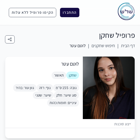
התחברו
הקימו פרופיל ללא עלות
פרופיל שחקן
דף הבית
|
חיפוש שחקנים
|
לוטם עטר
לוטם עטר
שחקן
תאשור
גובה: 155 ס״מ
גוף: רזה
גוון עור: בהיר
סוג שיער: חלק
שיער: שטני
עיניים: חומות כהות
ייצוג סוכנות