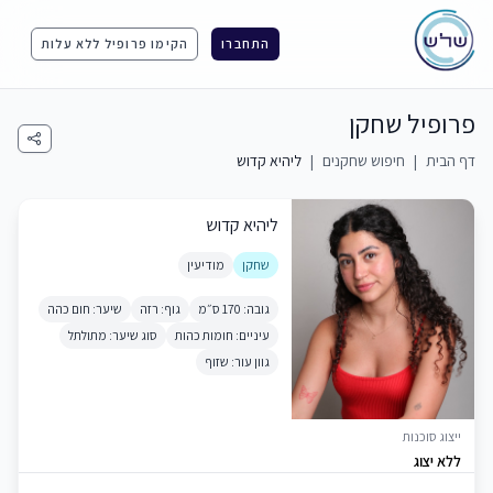
התחברו
הקימו פרופיל ללא עלות
פרופיל שחקן
דף הבית
|
חיפוש שחקנים
|
ליהיא קדוש
ליהיא קדוש
שחקן
מודיעין
גובה: 170 ס״מ
גוף: רזה
שיער: חום כהה
עיניים: חומות כהות
סוג שיער: מתולתל
גוון עור: שזוף
ייצוג סוכנות
ללא יצוג