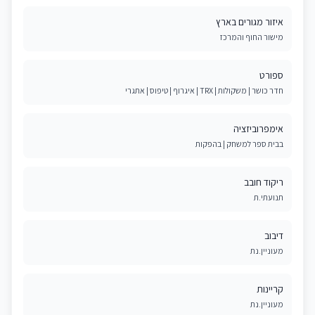
איזור מגורים בארץ
מישור החוף והמרכז
ספורט
חדר כושר | משקולות | TRX | איגרוף | טיפוס | אתגרי
אימפרוביזציה
בבית ספר למשחק | בהפקות
ריקוד חובב
תנועתי.ת
דיבוב
מעוניין.נת
קריינות
מעוניין.נת