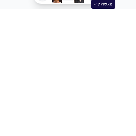
מאשר/ת
שלש
מחברים בין שחקנים סוכנים מלהקים ויוצרים
+972 54 3314242
תמיכה
תמחור
מרכז העזרה