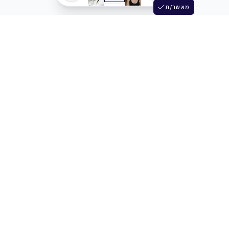
מאשר/ת
שלש
מחברים בין שחקנים סוכנים מלהקים ויוצרים
+972 54 3314242
תמיכה
תמחור
מרכז העזרה