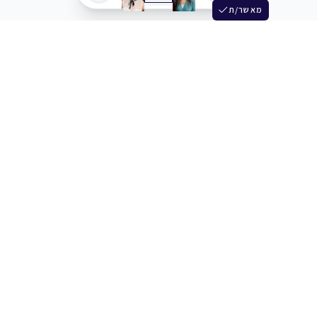
מאשר/ת
שלש
מחברים בין שחקנים סוכנים מלהקים ויוצרים
+972 54 3314242
תמיכה
תמחור
מרכז העזרה