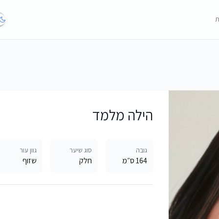
ת
הילה מלמד
גובה
סוג שיער
גוון עור
164 ס״מ
חלק
שזוף