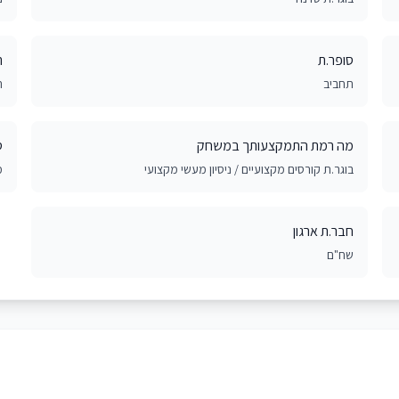
סופר.ת
ת
תחביב
ת
מה רמת התמקצעותך במשחק
ס
בוגר.ת קורסים מקצועיים / ניסיון מעשי מקצועי
מ
חבר.ת ארגון
שח"ם