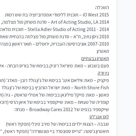
השכלה
2015 iO West – תוכנית ללימודי אמפרוביזציה בת שש רמות.
2014 Art of Acting Studio, LA – סדנת משחק מול מצלמה, שישה שבועות.
2014 - 2011 Stella Adler Studio of Acting – תוכנית מלאה ללימודי משחק בניו יורק.
2010 ניסן נתיב, ת"א – סדנת משחק מול מצלמה בהנחיית שאול מזרחי.
2007-2010 אוניברסיטה העברית, ירושלים – תואר ראשון במנהל עסקים ויחסים בין לאומיים
תאטרון
תאטרון גבעתיים
פעם בשבוע – מאת: מיוריאל רזניק בבימויו של בוריס רובחה - א
ניו יורק
פיקניק – מאת: וויליאם אינג' בבימויו של ג'ון גולד רובן - מאדג' (
North Shore Fish – מאת: ישראל הורוביץ בבימויו של ג'ון גולד רובן – ארלין (תפקיד משני)
פאטון – מאת: מייקל מיליגאן בבימויה של אמילי טראסק – גיה (ת
קומדיה של טעויות – מאת: שייקספיר בבימויו של איאן הרסי (דוכס
שייקספיר בנפיט של Broadway Cares 2012 – מנחה
לוס אנג'לס
שבבה – הצגות ילדים בבימויה של מירב פינלי (תפקיד ראשי)
תיאטרון ג'סטה: "גרייס ספונסרד ביי מונטוורדה" (תפקיד ראשי), 