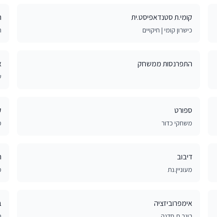
קומי.ת סטנדאפיסט.ית
ר
כישרון קומי | חיקויים
ח
התפרנסות ממשחק
א
ש
ספורט
ק
משחקי כדור
מ
דיבוב
ר
מעוניין.נת
מ
אימפרוביזציה
ב
בוגר.ת סדנה
נ