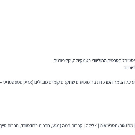
)| מחזאות\תסריטאות | צלילה | קרבות במה (מגע, חרבות ברודסוורד, חרבות סייף) 