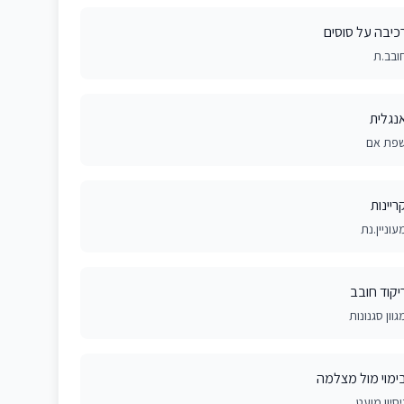
כיבה על סוסים
ובב.ת
נגלית
פת אם
ריינות
עוניין.נת
יקוד חובב
גוון סגנונות
ימוי מול מצלמה
יסיון מועט