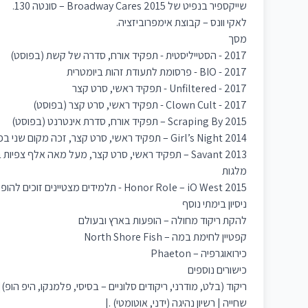
שייקספיר בנפיט של Broadway Cares 2015 – סונטה 130.
לאקי וונס – קבוצת אימפרוביזציה.
מסך
2017 - הסטייליסטית - תפקיד אורח, סדרה של קשת (בפוסט)
2017 - BIO - פרסומת לתעודת זהות ביומטרית
2017 - Unfiltered - תפקיד ראשי, סרט קצר
2017 - Clown Cult - תפקיד ראשי, סרט קצר (בפוסט)
2015 Scraping By – תפקיד אורח, סדרת אינטרנט (בפוסט)
2014 Girl’s Night – תפקיד ראשי, סרט קצר, זכה מקום שני בפסטיבל הסרטים ההוליוודי בטמקיולה, קליפורניה.
2013 Savant – תפקיד ראשי, סרט קצר, מעל מאה אלף צפיות ביוטיוב.
מלגות
2015 Honor Role – iO West - תלמידים מצטיינים זוכים להופיע על הבמה המרכזית בה מופיעים שחקנים קומיים מובילים (אריק סטונסטריט – משפחה מודרנית, ג'ק מקברייר – 30 רוק ועוד...)
ניסיון בימתי נוסף
להקת ריקוד מחולה – הופעות בארץ ובעולם
קפטיין לחימת במה – North Shore Fish
כירואוגרפיה – Phaeton
כישורים נוספים
ריקוד (בלט, מודרני, ריקודים סלוניים – בסיסי, פלמנקו, היפ הופ
שחייה | רשיון נהיגה (ידני, אוטומטי) .|