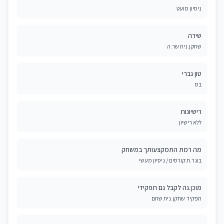
ניסיון מועט
שירה
שחקן.נית שר.ה
טון גברי
בס
רישיונות
ללא רישיון
מה רמת התמקצעותך במשחק
בוגר.ת קורסים / ניסיון מעשי
מוכן.נה לקבל גם תפקידי
תפקיד שחקן.נית שחם