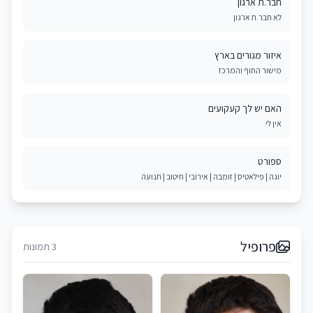
חבר.ת ארגון
לא חבר.ת ארגון
איזור מגורים בארץ
מישור החוף והמרכז
האם יש לך קעקועים
אין לי
ספורט
יוגה | פילאטיס | זומבה | אירובי | חיטוב | תנועה
פרופיל
3 תמונות