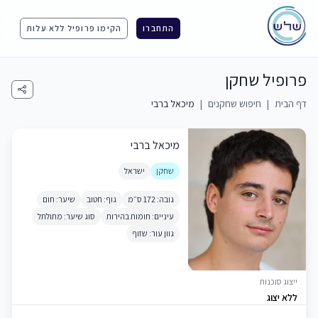
התחברו
הקימו פרופיל ללא עלות
פרופיל שחקן
דף הבית
|
חיפוש שחקנים
|
מיכאל ברבי
מיכאל ברבי
שחקן
ישראל
גובה: 172 ס״מ
גוף: חטוב
שיער: חום
עיניים: חומות בהירות
סוג שיער: מתולתל
גוון עור: שזוף
ייצוג סוכנות
ללא יצוג