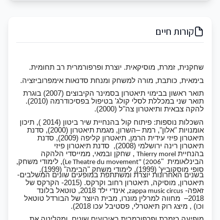
קורות חיים
שחקנית, זמרת, מוסיקאית. יוצרת ופרפורמרית רב תחומית.
בימאית, כותבת, מורה למשחק ומנחת סדנאות אימפרוביזציה.
תואר ראשון בבימוי תיאטרון בסמינר הקיבוצים (2007) בוגרת
תואר שני במכללת לסלי קולג' בטיפול בפסיכודרמה (2010).
להקה צבאית ותיאטרון צה"ל (2000).
השכלות נוספות: פיתוח קול בהנחיית שיר ביטון (2014 ), תיכון
אומנויות "אלון", רמת –השרון, מגמת תיאטרון (2000), סדנת
תיאטרון פיזי עידית הרמן, תיאטרון קליפה (2009), סדנת
תיאטרון רינה ירושלמי (2008), סדנת תיאטרון פיזי
בהנחיית
, שחקן ובמאי, ממייסדי הלהקה
Thierry morel
הבינלאומית "
), לימודי משחק,
Le Theatre du movement" (2006
סופי מוסקוביץ' (1999), לימודי משחק "הבימה" (1999).
בשנים האחרונות יוצרת ומשתתפת במופעים שונים המשלבים-
תיאטרון, מוסיקה, תיאטרון רחוב וקרקס. (2015- הקרקס של
זאפה-
, אינדי ילד 2018, טוטאל בלונד
zappa music circus
2018– מחווה למרלין מונרו, מבית היוצר של הבורדל טוטאל
וכו) , מיצג רוק תיאטרלי, פסטיבל עכו 2018).
מופיעה כזמרת ופרפורמרית באירועים שונים, ומקליטה את