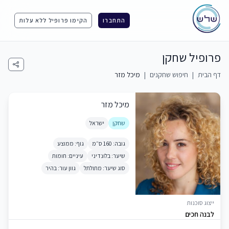
התחברו
הקימו פרופיל ללא עלות
פרופיל שחקן
דף הבית
|
חיפוש שחקנים
|
מיכל מזר
מיכל מזר
שחקן
ישראל
גובה: 160 ס״מ
גוף: ממוצע
שיער: בלונדיני
עיניים: חומות
סוג שיער: מתולתל
גוון עור: בהיר
ייצוג סוכנות
לבנה חכים