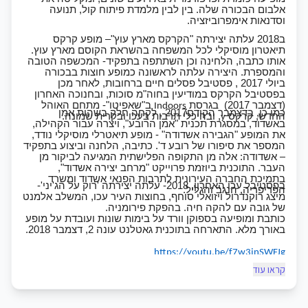
אלבום הבכורה שלה. בין לבין מלמדת פיתוח קול, תנועה
וסדנאות אימפרוביזציה.
ב2018 עלתה יצירתה "הקרקס מארץ עוץ"– מופע קרקס
תיאטרון מוסיקלי לכל המשפחה בהשראת הקוסם מארץ עוץ.
אותו כתבה, הלחינה וכן השתתפה בתפקיד- המכשפה הטובה
והמספרת. היצירה עלתה לראשונה כמופע חוצות בבכורה
ביולי 2017 , פסטיבל פסלים חיים ברחובות, לאחר מכן
בפסטיבל הקרקס במודיעין בחוה"מ סוכות, ובחנוכה האחרון
(דצמבר 2017) בגרסת
ב"שאפיטו"- מתחם האוהל
Indoors
כמו כן, בדצמבר הקודם2017 , לקחה חלק בשהות אמן
החדש, קרקס
, ובהיכלי תרבות בעכו ובקרית שמונה.
y
באשדוד, במסגרת תכנית "אמן הרובע", ויצרה עבור הקהילה,
את המופע "הגבירה אשדודה" - מופע תיאטרלי מוסיקלי נודד,
המספר את סיפורו של רובע ד'. כתיבה, הלחנה וביצוע בתפקיד
– אשדודה: אלה מן התקופה הפלישתית המגיעה לביקור מן
העבר. התוכנית ביוזמת פרוייקט "מרחב יצירה אשדוד",
בתמיכת החברה העירונית לתרבות הפנאי אשדוד ומשרד
בפסטיבל עכו האחרון, 2018- עלתה יצירתה 'רוק על הג'יני'-
הפריפריה, הנגב והגליל.
מיצג רוקנדרול ויזואלי סוחף, בחוצות העיר עכו, המשלב אלמנט
של גובה עם להקה חיה. בהפקת פירומניה.
כותבת ומופיעה בספוקן וורד על בימות שונות ועובדת על מופע
באורך מלא. התארחה בתוכנית גאטלנט עונה 2, דצמבר 2018.
https://youtu.be/f7w3jnSWFJg
קראו עוד
קליפ-הקרקס מארץ עץ
מופע לכל המשפחה שיצרתי וכן השתתפתי
https://www.youtube.com/
watch?v=pAKBxnB4t6I