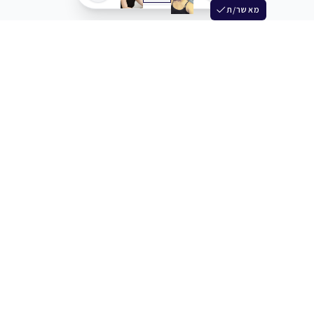
מאשר/ת
שלש
מחברים בין שחקנים סוכנים מלהקים ויוצרים
+972 54 3314242
תמיכה
תמחור
מרכז העזרה