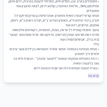
• פסטיבלים בארץ: עכו, פסלים חיים, מסרחיד להצגות בערבית, דרום אדום,
סמילנסקי,SMS , אליפות האימפרו, קולנוע דרום, לצאת מהקרון ועוד
פסטיבלים.
מנחה קורסי ליצנות רפואית ותאטרון: אוניברסיטת בן-גוריון (פרויקט דה'
וינצ'י), ביכורי עיתים ת"א, תאטרון הפרינג' ב"ש, חברת כיוונים ב"ש, ירוחם,
אופקים, מרחבים, רהט ועוד.
עיצוב: מסכות קומדיה דל ארטה, בובות, תפאורות, ריקווזיטים ותלבושות.
סדרת רשת וסרטים: אומרך(ס.רשת). פרוייקט 48. סרטי סטודנטים: 'מבוצר'
(בית ברל), 'אבשלום'(ספיר) ועוד.
כללי
• מנחת מצטיינת בעמותת 'אפשר אחרת' המפגישה בין ילדים ונוער ערבים
ויהודים דרך תאטרון.
• רכזת הפעילות וממקימי עמותת "ליצנוער מתנדב" - הכשרת וליווי בני
נוער בליצנות רפואית.
• בוגרת תנועת הצופים ורכזת שני שבטי בהנהגת דרום.
קראו עוד