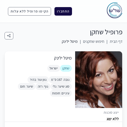
התחברו
הקימו פרופיל ללא עלות
פרופיל שחקן
דף הבית
|
חיפוש שחקנים
|
מיטל ילינק
מיטל ילינק
שחקן
ישראל
גובה: 167 ס״מ
גוון עור: בהיר
סוג שיער: גלי
גוף: רזה
שיער: חום
עיניים: חומות
ייצוג סוכנות
ללא יצוג