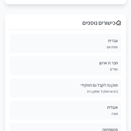
כישורים נוספים
עברית
שפת אם
חבר.ת ארגון
שח"ם
מוכן.נה לקבל גם תפקידי
ביט או תפקיד שחקן.נית
אנגלית
טובה
פנטומימה