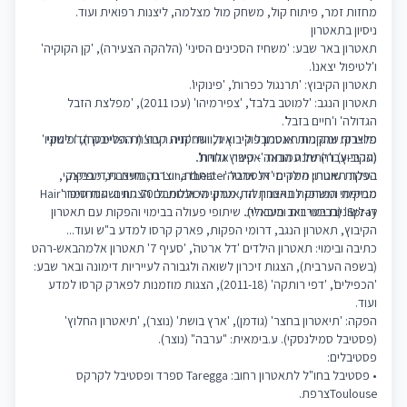
מחזות זמר, פיתוח קול, משחק מול מצלמה, ליצנות רפואית ועוד.
ניסיון בתאטרון
תאטרון באר שבע: 'משחיז הסכינים הסיני' (הלהקה הצעירה), 'קן הקוקיה'
ו'לטיפול יצאנו'.
תאטרון הקיבוץ: 'תרנגול כפרות', 'פינוקיו'.
תאטרון הנגב: 'למוטב בלבד', 'צפירמיהו' (עכו 2011), 'מפלצת הזבל
הגדולה' ו'חיים בזבל'.
פלייבק: שחקנית תאטרון פולירואיד, ושחקנית קבוצת הפלייבק הדו לשוני
מיוצרות ומקימות אנסמבל קיבוץ גלויות: 'חיה רעה' (ת.הסימטה), 'פינוקיו'
(ערבי-עברי) של עמותת 'אפשר אחרת'.
(הקיבוץ) ו'התחנה הבאה - קיבוץ גלויות'.
בעלת תאטרון הילדים 'דל ארטה' - כותבת, יוצרת, מעצבת, מפיקה,
הפקות שונות: ממקימי אנסמבל Luna theater בהנחיית גינדי בביצקי,
מביימת ומשחקת בהצגות התאטרון. הכוללות גם הצגות ושעות סיפור
ממקימי המרכז לתאטרון לוד, ממקימי אנסמבל 70 תווים. המחזמר 'Hair
Spray' (בבימוי יואב מיכאלי).
דו-לשוניות בערבית ובעברית. שיתופי פעולה בבימוי והפקות עם תאטרון
הקיבוץ, תאטרון הנגב, דרומי הפקות, פארק קרסו למדע ב"ש ועוד...
כתיבה ובימוי: תאטרון הילדים 'דל ארטה', 'סעיף 7' תאטרון אלמהבאש-רהט
(בשפה הערבית), הצגות זיכרון לשואה ולגבורה לעייריות דימונה ובאר שבע:
'הכפילים', 'דפי רותקה' (2011-18), הצגות מוזמנות לפארק קרסו למדע
ועוד.
הפקה: 'תיאטרון בחצר' (גודמן), 'ארץ בושת' (נוצר), 'תיאטרון החלוץ'
(פסטיבל סמילנסקי). ע.בימאית: "ערבה" (נוצר).
פסטיבלים:
• פסטיבל בחו"ל לתאטרון רחוב: Taregga ספרד ופסטיבל לקרקס
Toulouseצרפת.