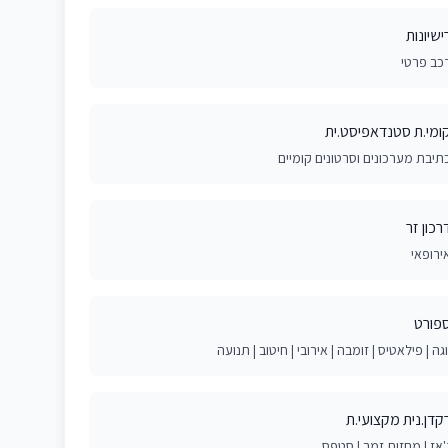
ישיונות
כב פרטי
ומי.ת סטנדאפיסט.ית
תיבת מערכונים וסרטונים קומיים
רכון זר
ירופאי
פורט
וגה | פילאטיס | זומבה | אירובי | חיטוב | תנועה
קדן.נית מקצועי.ת
'אז | מחזות זמר | סטפס ​