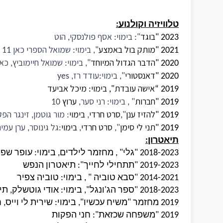
טלוויזיה וקולנוע
:
בוגד
בימוי
אסף פולנסקי
הוט
,
:
":
"
2023
מותק בול באמצע
בימוי
שמואל הספרי כאן
11
:
",
"
2021
הדבר הגדול המיוחד
בימוי
שמואל חיימוביץ
כא
,
:
",
"
2020
דאנסטורי
בימוי
עודד רז
, yes
:
",
"
2020
אישה עובדת
בימוי
מיכל אביעד
:
",
2019 “
חברות
בימוי
רני סער
ערוץ
10
,
:
" ,
"
2019
להזיז ענן
סרט חרדי
בימוי
מור גוטמן
זינגר הפק
,
:
,
",
"
2019
תני לי סימן
סרט חרדי
בימוי
גל גינוסר
ערן עמי
,
:
,
",
"
2019
תיאטרון
:
23
2018-20
"
גלי
" ,
מחזמר לילדים
,
בימוי
:
עופר שפר
3
2019-202
"
תתחילי לחייך
":
תיאטרון הנפש
2014-2021
"
סבא טוביה
" ,
בימוי
:
טוביה צפיר
3
2018-202
"
ספר הג
'
ונגל
",
בימוי
:
אודי גוטשלק
,
תי
2019
מחזמר
"
משיח עכשיו
",
בימוי
:
שירית לי וייס
,
ח
2019
"
משפחה שכזאת
":
חני הפקות