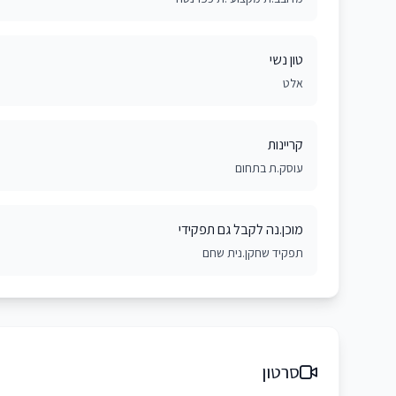
טון נשי
אלט
קריינות
עוסק.ת בתחום
מוכן.נה לקבל גם תפקידי
תפקיד שחקן.נית שחם
סרטון