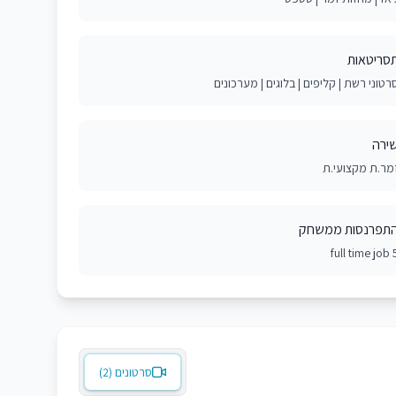
סריטאות
רטוני רשת | קליפים | בלוגים | מערכונים
ירה
מר.ת מקצועי.ת
תפרנסות ממשחק
5 full t
סרטונים (2)