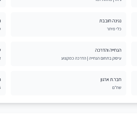
נגינה חובבת
ת
כלי מיתר
ס
הנחייה והדרכה
ש
עיסוק בתחום הנחייה | הדרכה כמקצוע
ז
חבר.ת ארגון
ה
שח"ם
ime job