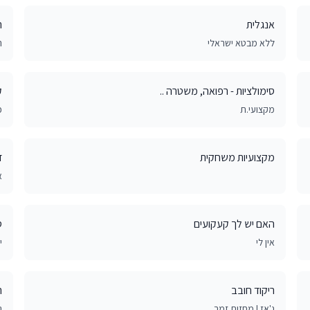
אנגלית
ר
ללא מבטא ישראלי
ר
סימולציות - רפואה, משטרה ..
ק
מקצועי.ת
כ
מקצועיות משחקית
ד
א
האם יש לך קעקועים
ס
אין לי
י
ריקוד חובב
ר
ג'אז | מחזות זמר
ג