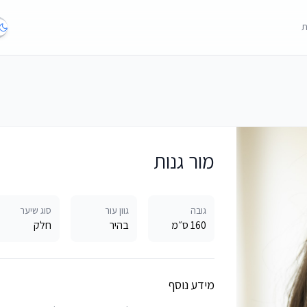
ת
מור גנות
גובה
גוון עור
סוג שיער
160 ס״מ
בהיר
חלק
מידע נוסף