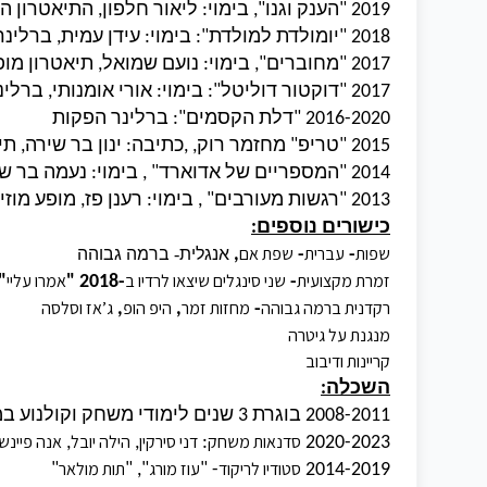
2019
"
הענק וגנו
",
בימוי
:
ליאור חלפון
,
התיאטרון ה
2018 "
יומולדת למולדת
":
בימוי
:
עידן עמית
,
ברלינר
2017
"
מחוברים
",
בימוי
:
נועם שמואל
,
תיאטרון מופ
2017
"
דוקטור דוליטל
":
בימוי
:
אורי אומנותי
,
ברלינ
2016-2020
"
דלת הקסמים
":
ברלינר הפקות
2015
"
טריפ
"
מחזמר רוק
, ,
כתיבה
:
ינון בר שירה
,
תי
2014
"
המספריים של אדוארד
" ,
בימוי
:
נעמה בר ש
2013
"
רגשות מעורבים
" ,
בימוי
:
רענן פז
,
מופע מוזי
כישורים נוספים
:
שפות
עברית
שפת א
ם
-
,
-
-
אנגלית
ברמה גבוהה
זמרת מקצועית
שני סינגלים שיצאו לרדיו ב
אמרו עליי
“
-2018 "
-
רקדנית ברמה גבוהה
מחזות זמר
היפ הופ
ג’אז וסלסה
,
,
-
מנגנת על גיטרה
קריינות ודיבוב
השכלה
:
2008-2011
בוגרת
3
שנים לימודי משחק וקולנוע במ
סדנאות משחק
דני סירקין
הילה יובל
אנה פיינשט
,
,
:
2020-
2023
סטודיו לריקוד
עוז מורג
תות מולאר
"
", "
- "
2014-2019