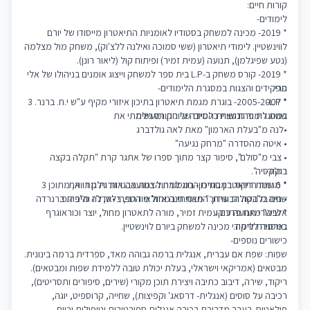
קורות חיים:
לימודים-
* 2019- מכינה למשחק בסטודיו לאומניות התיאטרון מייסודו של יורם
לווינשטיין. לימודי תיאטרון (ששי סמוכה ואילנה ללצ'וק), משחק מול מצלמה
(נטע שפיגלמן), תנועה (עמית זמיר) ופיתוח קול (ליאור רונן).
* 2019- קורס משחק ב-L.P בית ספר למשחק וייצוג אומנים בניהולו של אלי
פרי.
תפקידים והצגות במסגרת הלימודים-
* L.P-
* 2005-2007- בוגרת מגמת תיאטרון בתיכון איזורי מקיף ע"ש י.ח. ברנר. 3
שנות לימוד גדושות בלמידה עיונית ומעשית.
במסגרת פרזנטציית הסיום של הקורס גילמתי את
•לנה מ"בעלת הארמון" מאת לאה גולדברג
• איטה מהסדרה "מרחק נגיעה"
• צבי מ"סולם", סיפור קצר מתוך ספרו של אתגר קרת "תקלה בקצה
ריקוד-
בגלקסיה".
* מגמת התיאטרון בתיכון- במסגרת הצגות הבגרות גילמתי את
* 6 שנות ריקוד במסגרת החוג למחול במועצה אזורית גן רווה, מתוכן 3
שנים בלהקה הבוגרת. התנסיתי במחול מודרני, בלט, ג'ז והיפהופ.
• חיה מ"בטולות שידוך" מאת חנה אזולאי הספרי •אדלה מ"בית ברנרדה
אלבה" מאת פדריקו
* שיעורי תנועה עם עמית זמיר, מורה לתאטרון מחול, יוצר וכוראוגרף
גארסיה לורקה.
במסגרת לימודי מכינה למשחק ביורם לוינשטיין.
כישורים נוספים-
שפות: שפת אם עברית, אנגלית ברמה גבוהה מאד, ספרדית ברמה בינונית.
מבטאים (אמריקאי וישראלי, בעלת יכולת טובה ללמידת שפות ומבטאים).
ריקוד, שירה, דיבוב כתיבה ויצירת תוכן מקורי (שירים, סיפורים ותסריטים),
רכיבה על סוסים (אנגלית- דרסאג' וקפיצות), שחייה, קרוספיט, יוגה,
פילאטיס. בעבר מדריכת רכיבה אנגלית ספורטיבית וטיפולית וכיום