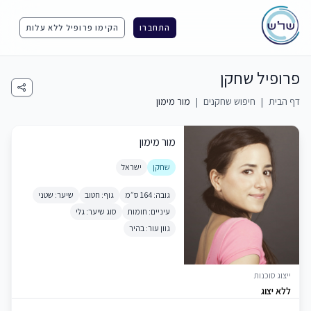
התחברו
הקימו פרופיל ללא עלות
פרופיל שחקן
דף הבית
|
חיפוש שחקנים
|
מור מימון
מור מימון
שחקן
ישראל
גובה: 164 ס״מ
גוף: חטוב
שיער: שטני
עיניים: חומות
סוג שיער: גלי
גוון עור: בהיר
ייצוג סוכנות
ללא יצוג