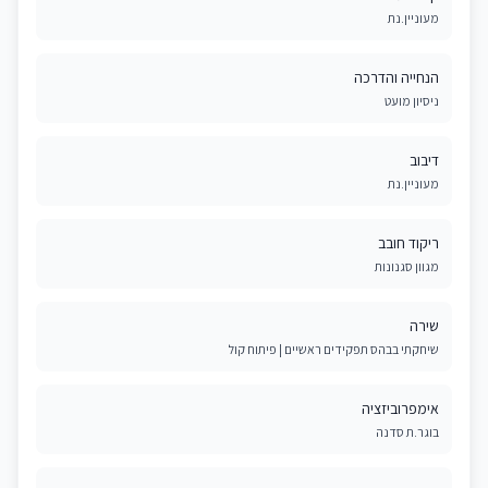
מעוניין.נת
הנחייה והדרכה
ניסיון מועט
דיבוב
מעוניין.נת
ריקוד חובב
מגוון סגנונות
שירה
שיחקתי בבהס תפקידים ראשיים | פיתוח קול
אימפרוביזציה
בוגר.ת סדנה