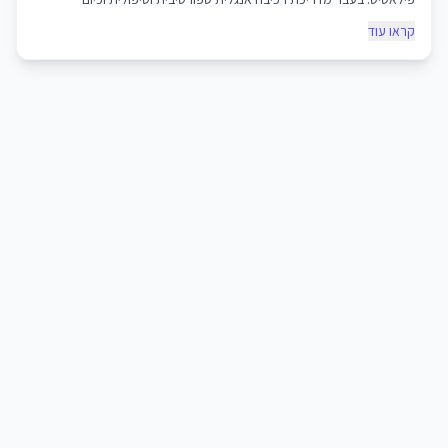
סטודנטית ל- NLP ודימיון מודרך.
קראו עוד